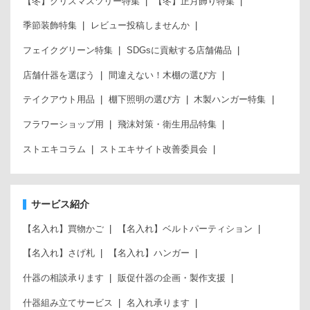
【冬】クリスマスツリー特集
【冬】正月飾り特集
季節装飾特集
レビュー投稿しませんか
フェイクグリーン特集
SDGsに貢献する店舗備品
店舗什器を選ぼう
間違えない！木棚の選び方
テイクアウト用品
棚下照明の選び方
木製ハンガー特集
フラワーショップ用
飛沫対策・衛生用品特集
ストエキコラム
ストエキサイト改善委員会
サービス紹介
【名入れ】買物かご
【名入れ】ベルトパーティション
【名入れ】さげ札
【名入れ】ハンガー
什器の相談承ります
販促什器の企画・製作支援
什器組み立てサービス
名入れ承ります