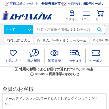
平日
12
時までの注文で
最短当日出荷
※
会員登録で
550円クーポン
ログイン
メニュー
カート
9/1は防災の日
什器のバーチャルショールーム
お祭り準
お気に入り
購入履歴
閲覧履歴
カテゴリ
クーポン
info
地震の影響によるお届けの遅れについて(8/5時点)
info
8/9-8/16 夏期休業のお知らせ
会員のお客様
メールアドレス とパスワードを入力してログインしてくださ
い。