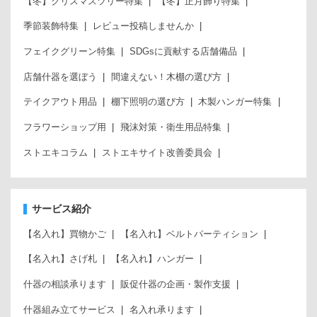
【冬】クリスマスツリー特集
【冬】正月飾り特集
季節装飾特集
レビュー投稿しませんか
フェイクグリーン特集
SDGsに貢献する店舗備品
店舗什器を選ぼう
間違えない！木棚の選び方
テイクアウト用品
棚下照明の選び方
木製ハンガー特集
フラワーショップ用
飛沫対策・衛生用品特集
ストエキコラム
ストエキサイト改善委員会
サービス紹介
【名入れ】買物かご
【名入れ】ベルトパーティション
【名入れ】さげ札
【名入れ】ハンガー
什器の相談承ります
販促什器の企画・製作支援
什器組み立てサービス
名入れ承ります