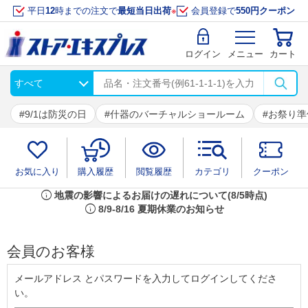
平日
12
時までの注文で
最短当日出荷
※
会員登録で
550円クーポン
ログイン
メニュー
カート
9/1は防災の日
什器のバーチャルショールーム
お祭り準
お気に入り
購入履歴
閲覧履歴
カテゴリ
クーポン
info
地震の影響によるお届けの遅れについて(8/5時点)
info
8/9-8/16 夏期休業のお知らせ
会員のお客様
メールアドレス とパスワードを入力してログインしてくださ
い。