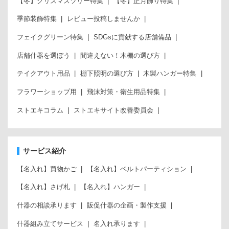
【冬】クリスマスツリー特集
【冬】正月飾り特集
季節装飾特集
レビュー投稿しませんか
フェイクグリーン特集
SDGsに貢献する店舗備品
店舗什器を選ぼう
間違えない！木棚の選び方
テイクアウト用品
棚下照明の選び方
木製ハンガー特集
フラワーショップ用
飛沫対策・衛生用品特集
ストエキコラム
ストエキサイト改善委員会
サービス紹介
【名入れ】買物かご
【名入れ】ベルトパーティション
【名入れ】さげ札
【名入れ】ハンガー
什器の相談承ります
販促什器の企画・製作支援
什器組み立てサービス
名入れ承ります