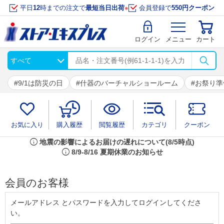
平日
12
時までの注文で
最短当日出荷
※
会員登録で
550円クーポン
ログイン
メニュー
カート
9/1は防災の日
什器のバーチャルショールーム
お祭り準
お気に入り
購入履歴
閲覧履歴
カテゴリ
クーポン
info
地震の影響によるお届けの遅れについて(8/5時点)
info
8/9-8/16 夏期休業のお知らせ
会員のお客様
メールアドレス とパスワードを入力してログインしてくださ
い。