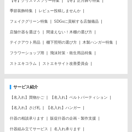
【冬】クリスマスツリー特集
【冬】正月飾り特集
季節装飾特集
レビュー投稿しませんか
フェイクグリーン特集
SDGsに貢献する店舗備品
店舗什器を選ぼう
間違えない！木棚の選び方
テイクアウト用品
棚下照明の選び方
木製ハンガー特集
フラワーショップ用
飛沫対策・衛生用品特集
ストエキコラム
ストエキサイト改善委員会
サービス紹介
【名入れ】買物かご
【名入れ】ベルトパーティション
【名入れ】さげ札
【名入れ】ハンガー
什器の相談承ります
販促什器の企画・製作支援
什器組み立てサービス
名入れ承ります