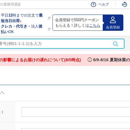
会員
の業務用通販
ヘルプ
平日
12
時までの注文で
最
会員登録で550円クーポン
短当日出荷
※
もらえる！詳しくは
こちら
クレカ・代引き・
法人
後
会員登録
払い
OK
info
の影響によるお届けの遅れについて(8/5時点)
8/9-8/16 夏期休
い。
 ：