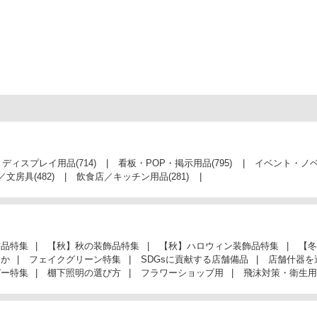
・ディスプレイ用品
(714)
看板・POP・掲示用品
(795)
イベント・ノ
／文房具
(482)
飲食店／キッチン用品
(281)
飾品特集
【秋】秋の装飾品特集
【秋】ハロウィン装飾品特集
【冬
んか
フェイクグリーン特集
SDGsに貢献する店舗備品
店舗什器を
ガー特集
棚下照明の選び方
フラワーショップ用
飛沫対策・衛生用