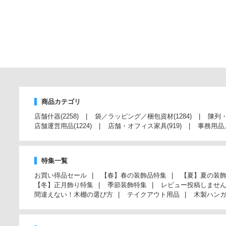
商品カテゴリ
店舗什器
(2258)
袋／ラッピング／梱包資材
(1284)
陳列
店舗運営用品
(1224)
店舗・オフィス家具
(919)
事務用品
特集一覧
お買い得品セール
【春】春の装飾品特集
【夏】夏の装
【冬】正月飾り特集
季節装飾特集
レビュー投稿しませ
間違えない！木棚の選び方
テイクアウト用品
木製ハン