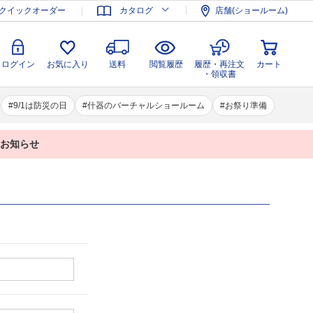
登録
ログイン
お気に入り
送料
閲覧履歴
履歴・再注文
クイックオーダー
カタログ
店舗(ショールーム)
カート
・領収書
ログイン
お気に入り
送料
閲覧履歴
履歴・再注文
カート
・領収書
9/1は防災の日
什器のバーチャルショールーム
お祭り準備
業のお知らせ