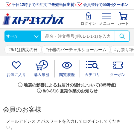
平日
12
時までの注文で
最短当日出荷
※
会員登録で
550円クーポン
ログイン
メニュー
カート
9/1は防災の日
什器のバーチャルショールーム
お祭り準
お気に入り
購入履歴
閲覧履歴
カテゴリ
クーポン
info
地震の影響によるお届けの遅れについて(8/5時点)
info
8/9-8/16 夏期休業のお知らせ
会員のお客様
メールアドレス とパスワードを入力してログインしてくださ
い。