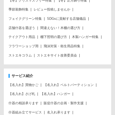
【冬】クリスマスツリー特集
【冬】正月飾り特集
季節装飾特集
レビュー投稿しませんか
フェイクグリーン特集
SDGsに貢献する店舗備品
店舗什器を選ぼう
間違えない！木棚の選び方
テイクアウト用品
棚下照明の選び方
木製ハンガー特集
フラワーショップ用
飛沫対策・衛生用品特集
ストエキコラム
ストエキサイト改善委員会
サービス紹介
【名入れ】買物かご
【名入れ】ベルトパーティション
【名入れ】さげ札
【名入れ】ハンガー
什器の相談承ります
販促什器の企画・製作支援
什器組み立てサービス
名入れ承ります