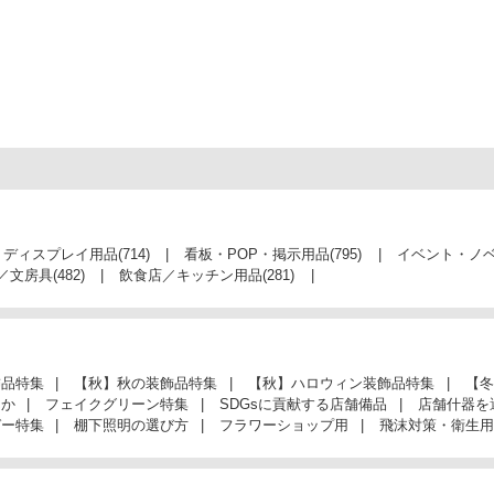
・ディスプレイ用品
(714)
看板・POP・掲示用品
(795)
イベント・ノ
／文房具
(482)
飲食店／キッチン用品
(281)
飾品特集
【秋】秋の装飾品特集
【秋】ハロウィン装飾品特集
【冬
んか
フェイクグリーン特集
SDGsに貢献する店舗備品
店舗什器を
ガー特集
棚下照明の選び方
フラワーショップ用
飛沫対策・衛生用