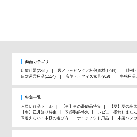
商品カテゴリ
店舗什器
(2258)
袋／ラッピング／梱包資材
(1284)
陳列
店舗運営用品
(1224)
店舗・オフィス家具
(919)
事務用品
特集一覧
お買い得品セール
【春】春の装飾品特集
【夏】夏の装
【冬】正月飾り特集
季節装飾特集
レビュー投稿しませ
間違えない！木棚の選び方
テイクアウト用品
木製ハン