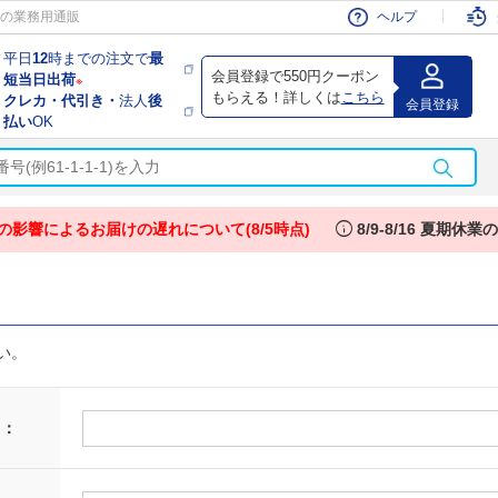
会員
の業務用通販
ヘルプ
平日
12
時までの注文で
最
会員登録で550円クーポン
短当日出荷
※
もらえる！詳しくは
こちら
クレカ・代引き・
法人
後
会員登録
払い
OK
info
の影響によるお届けの遅れについて(8/5時点)
8/9-8/16 夏期休
い。
 ：