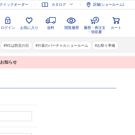
登録
ログイン
お気に入り
送料
閲覧履歴
履歴・再注文
クイックオーダー
カタログ
店舗(ショールーム)
カート
・領収書
ログイン
お気に入り
送料
閲覧履歴
履歴・再注文
カート
・領収書
9/1は防災の日
什器のバーチャルショールーム
お祭り準備
業のお知らせ