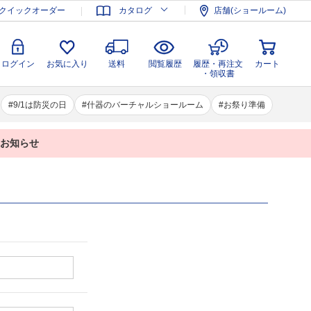
登録
ログイン
お気に入り
送料
閲覧履歴
履歴・再注文
クイックオーダー
カタログ
店舗(ショールーム)
カート
・領収書
ログイン
お気に入り
送料
閲覧履歴
履歴・再注文
カート
・領収書
9/1は防災の日
什器のバーチャルショールーム
お祭り準備
業のお知らせ