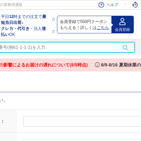
会員
の業務用通販
ヘルプ
平日
12
時までの注文で
最
会員登録で550円クーポン
短当日出荷
※
もらえる！詳しくは
こちら
クレカ・代引き・
法人
後
会員登録
払い
OK
info
の影響によるお届けの遅れについて(8/5時点)
8/9-8/16 夏期休
い。
 ：