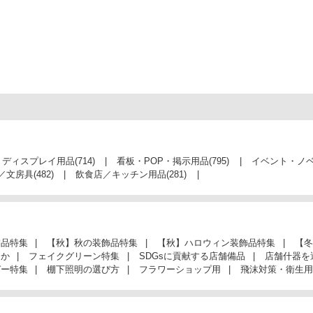
・ディスプレイ用品
(714)
看板・POP・掲示用品
(795)
イベント・ノ
／文房具
(482)
飲食店／キッチン用品
(281)
飾品特集
【秋】秋の装飾品特集
【秋】ハロウィン装飾品特集
【冬
んか
フェイクグリーン特集
SDGsに貢献する店舗備品
店舗什器を
ガー特集
棚下照明の選び方
フラワーショップ用
飛沫対策・衛生用