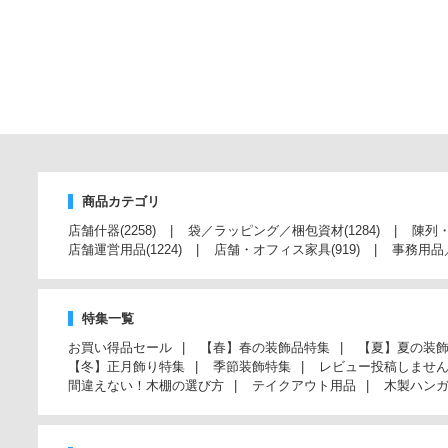
商品カテゴリ
店舗什器
(2258)
袋／ラッピング／梱包資材
(1284)
陳列
店舗運営用品
(1224)
店舗・オフィス家具
(919)
事務用品
特集一覧
お買い得品セール
【春】春の装飾品特集
【夏】夏の装
【冬】正月飾り特集
季節装飾特集
レビュー投稿しませ
間違えない！木棚の選び方
テイクアウト用品
木製ハン