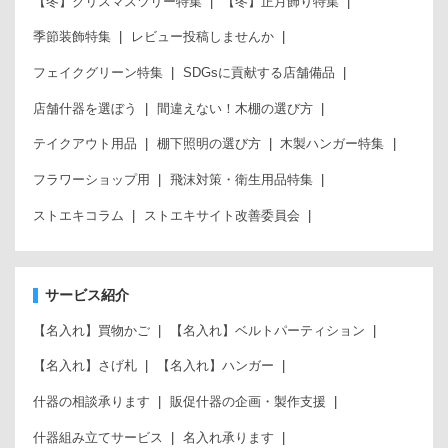
【冬】クリスマスツリー特集
【冬】正月飾り特集
季節装飾特集
レビュー投稿しませんか
フェイクグリーン特集
SDGsに貢献する店舗備品
店舗什器を選ぼう
間違えない！木棚の選び方
テイクアウト用品
棚下照明の選び方
木製ハンガー特集
フラワーショップ用
飛沫対策・衛生用品特集
ストエキコラム
ストエキサイト改善委員会
サービス紹介
【名入れ】買物かご
【名入れ】ベルトパーティション
【名入れ】さげ札
【名入れ】ハンガー
什器の相談承ります
販促什器の企画・製作支援
什器組み立てサービス
名入れ承ります