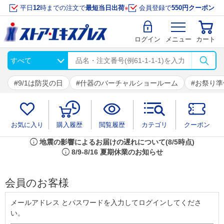
平日
12
時までの注文で
最短当日出荷
※
会員登録で
550円クーポン
ログイン
メニュー
カート
9/1は防災の日
什器のバーチャルショールーム
お祭り準
お気に入り
購入履歴
閲覧履歴
カテゴリ
クーポン
info
地震の影響によるお届けの遅れについて(8/5時点)
info
8/9-8/16 夏期休業のお知らせ
会員のお客様
メールアドレス とパスワードを入力してログインしてくださ
い。