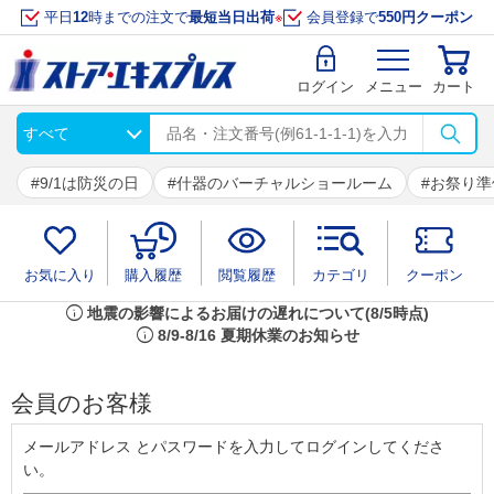
平日
12
時までの注文で
最短当日出荷
※
会員登録で
550円クーポン
ログイン
メニュー
カート
9/1は防災の日
什器のバーチャルショールーム
お祭り準
お気に入り
購入履歴
閲覧履歴
カテゴリ
クーポン
info
地震の影響によるお届けの遅れについて(8/5時点)
info
8/9-8/16 夏期休業のお知らせ
会員のお客様
メールアドレス とパスワードを入力してログインしてくださ
い。