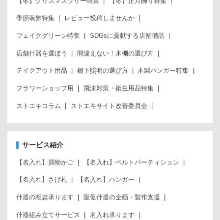
【冬】クリスマスツリー特集
【冬】正月飾り特集
季節装飾特集
レビュー投稿しませんか
フェイクグリーン特集
SDGsに貢献する店舗備品
店舗什器を選ぼう
間違えない！木棚の選び方
テイクアウト用品
棚下照明の選び方
木製ハンガー特集
フラワーショップ用
飛沫対策・衛生用品特集
ストエキコラム
ストエキサイト改善委員会
サービス紹介
【名入れ】買物かご
【名入れ】ベルトパーティション
【名入れ】さげ札
【名入れ】ハンガー
什器の相談承ります
販促什器の企画・製作支援
什器組み立てサービス
名入れ承ります