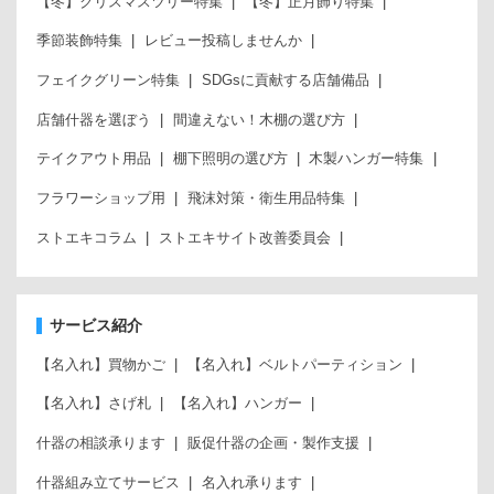
【冬】クリスマスツリー特集
【冬】正月飾り特集
季節装飾特集
レビュー投稿しませんか
フェイクグリーン特集
SDGsに貢献する店舗備品
店舗什器を選ぼう
間違えない！木棚の選び方
テイクアウト用品
棚下照明の選び方
木製ハンガー特集
フラワーショップ用
飛沫対策・衛生用品特集
ストエキコラム
ストエキサイト改善委員会
サービス紹介
【名入れ】買物かご
【名入れ】ベルトパーティション
【名入れ】さげ札
【名入れ】ハンガー
什器の相談承ります
販促什器の企画・製作支援
什器組み立てサービス
名入れ承ります