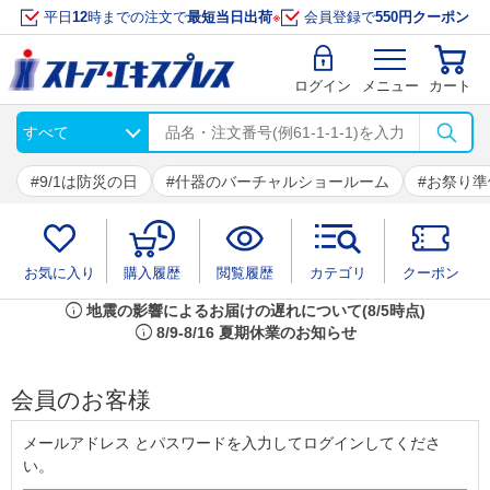
平日
12
時までの注文で
最短当日出荷
※
会員登録で
550円クーポン
ログイン
メニュー
カート
9/1は防災の日
什器のバーチャルショールーム
お祭り準
お気に入り
購入履歴
閲覧履歴
カテゴリ
クーポン
info
地震の影響によるお届けの遅れについて(8/5時点)
info
8/9-8/16 夏期休業のお知らせ
会員のお客様
メールアドレス とパスワードを入力してログインしてくださ
い。