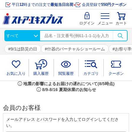
平日
12
時までの注文で
最短当日出荷
※
会員登録で
550円クーポン
ログイン
メニュー
カート
9/1は防災の日
什器のバーチャルショールーム
お祭り準
お気に入り
購入履歴
閲覧履歴
カテゴリ
クーポン
info
地震の影響によるお届けの遅れについて(8/5時点)
info
8/9-8/16 夏期休業のお知らせ
会員のお客様
メールアドレス とパスワードを入力してログインしてくださ
い。