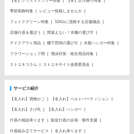
【冬】クリスマスツリー特集
【冬】正月飾り特集
季節装飾特集
レビュー投稿しませんか
フェイクグリーン特集
SDGsに貢献する店舗備品
店舗什器を選ぼう
間違えない！木棚の選び方
テイクアウト用品
棚下照明の選び方
木製ハンガー特集
フラワーショップ用
飛沫対策・衛生用品特集
ストエキコラム
ストエキサイト改善委員会
サービス紹介
【名入れ】買物かご
【名入れ】ベルトパーティション
【名入れ】さげ札
【名入れ】ハンガー
什器の相談承ります
販促什器の企画・製作支援
什器組み立てサービス
名入れ承ります