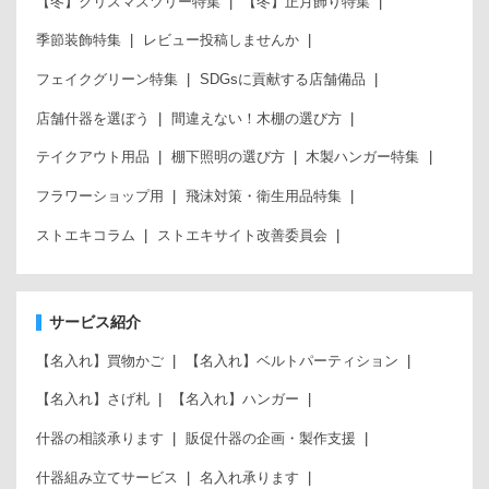
【冬】クリスマスツリー特集
【冬】正月飾り特集
季節装飾特集
レビュー投稿しませんか
フェイクグリーン特集
SDGsに貢献する店舗備品
店舗什器を選ぼう
間違えない！木棚の選び方
テイクアウト用品
棚下照明の選び方
木製ハンガー特集
フラワーショップ用
飛沫対策・衛生用品特集
ストエキコラム
ストエキサイト改善委員会
サービス紹介
【名入れ】買物かご
【名入れ】ベルトパーティション
【名入れ】さげ札
【名入れ】ハンガー
什器の相談承ります
販促什器の企画・製作支援
什器組み立てサービス
名入れ承ります