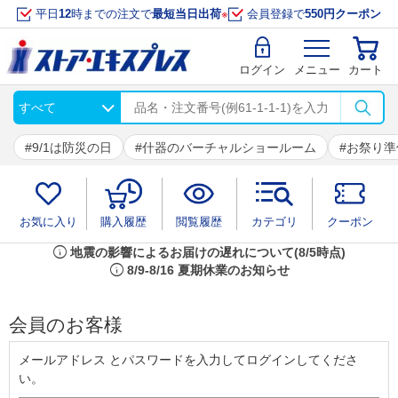
平日
12
時までの注文で
最短当日出荷
※
会員登録で
550円クーポン
ログイン
メニュー
カート
9/1は防災の日
什器のバーチャルショールーム
お祭り準
お気に入り
購入履歴
閲覧履歴
カテゴリ
クーポン
info
地震の影響によるお届けの遅れについて(8/5時点)
info
8/9-8/16 夏期休業のお知らせ
会員のお客様
メールアドレス とパスワードを入力してログインしてくださ
い。