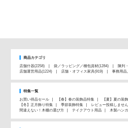
商品カテゴリ
店舗什器
(2258)
袋／ラッピング／梱包資材
(1284)
陳列
店舗運営用品
(1224)
店舗・オフィス家具
(919)
事務用品
特集一覧
お買い得品セール
【春】春の装飾品特集
【夏】夏の装
【冬】正月飾り特集
季節装飾特集
レビュー投稿しませ
間違えない！木棚の選び方
テイクアウト用品
木製ハン