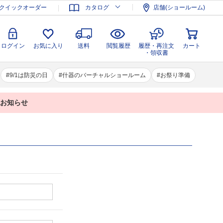
登録
ログイン
お気に入り
送料
閲覧履歴
履歴・再注文
クイックオーダー
カタログ
店舗(ショールーム)
カート
・領収書
ログイン
お気に入り
送料
閲覧履歴
履歴・再注文
カート
・領収書
9/1は防災の日
什器のバーチャルショールーム
お祭り準備
業のお知らせ