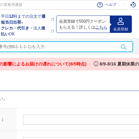
会員
の業務用通販
ヘルプ
平日
12
時までの注文で
最
会員登録で550円クーポン
短当日出荷
※
もらえる！詳しくは
こちら
クレカ・代引き・
法人
後
会員登録
払い
OK
info
の影響によるお届けの遅れについて(8/5時点)
8/9-8/16 夏期休
い。
 ：