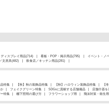
・ディスプレイ用品
(714)
看板・POP・掲示用品
(795)
イベント・ノ
／文房具
(482)
飲食店／キッチン用品
(281)
飾品特集
【秋】秋の装飾品特集
【秋】ハロウィン装飾品特集
【冬
んか
フェイクグリーン特集
SDGsに貢献する店舗備品
店舗什器を
ガー特集
棚下照明の選び方
フラワーショップ用
飛沫対策・衛生用