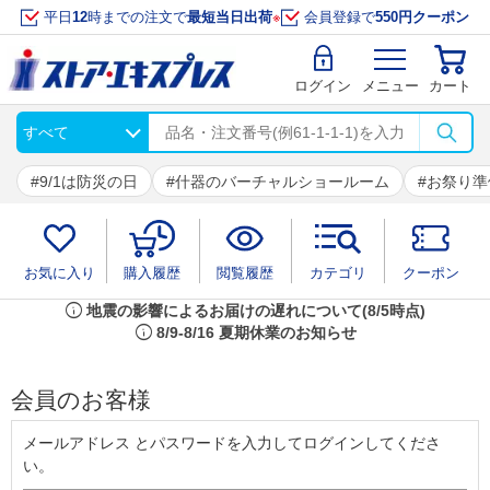
平日
12
時までの注文で
最短当日出荷
※
会員登録で
550円クーポン
ログイン
メニュー
カート
9/1は防災の日
什器のバーチャルショールーム
お祭り準
お気に入り
購入履歴
閲覧履歴
カテゴリ
クーポン
info
地震の影響によるお届けの遅れについて(8/5時点)
info
8/9-8/16 夏期休業のお知らせ
会員のお客様
メールアドレス とパスワードを入力してログインしてくださ
い。