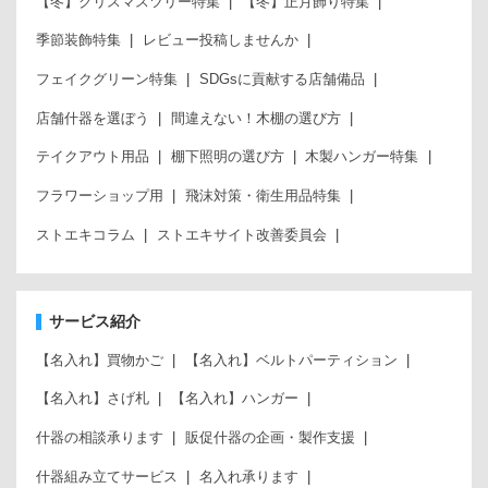
【冬】クリスマスツリー特集
【冬】正月飾り特集
季節装飾特集
レビュー投稿しませんか
フェイクグリーン特集
SDGsに貢献する店舗備品
店舗什器を選ぼう
間違えない！木棚の選び方
テイクアウト用品
棚下照明の選び方
木製ハンガー特集
フラワーショップ用
飛沫対策・衛生用品特集
ストエキコラム
ストエキサイト改善委員会
サービス紹介
【名入れ】買物かご
【名入れ】ベルトパーティション
【名入れ】さげ札
【名入れ】ハンガー
什器の相談承ります
販促什器の企画・製作支援
什器組み立てサービス
名入れ承ります