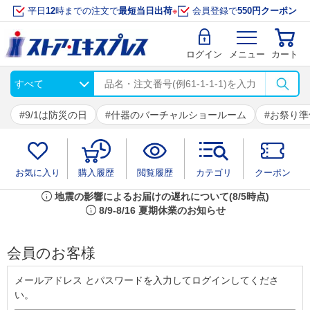
平日
12
時までの注文で
最短当日出荷
※
会員登録で
550円クーポン
ログイン
メニュー
カート
9/1は防災の日
什器のバーチャルショールーム
お祭り準
お気に入り
購入履歴
閲覧履歴
カテゴリ
クーポン
info
地震の影響によるお届けの遅れについて(8/5時点)
info
8/9-8/16 夏期休業のお知らせ
会員のお客様
メールアドレス とパスワードを入力してログインしてくださ
い。