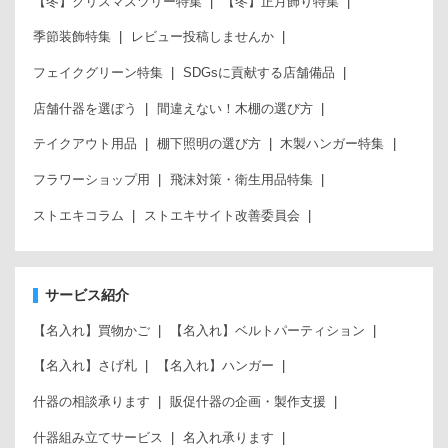
【冬】クリスマスツリー特集
【冬】正月飾り特集
季節装飾特集
レビュー投稿しませんか
フェイクグリーン特集
SDGsに貢献する店舗備品
店舗什器を選ぼう
間違えない！木棚の選び方
テイクアウト用品
棚下照明の選び方
木製ハンガー特集
フラワーショップ用
飛沫対策・衛生用品特集
ストエキコラム
ストエキサイト改善委員会
サービス紹介
【名入れ】買物かご
【名入れ】ベルトパーティション
【名入れ】さげ札
【名入れ】ハンガー
什器の相談承ります
販促什器の企画・製作支援
什器組み立てサービス
名入れ承ります