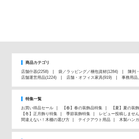
商品カテゴリ
店舗什器
(2258)
袋／ラッピング／梱包資材
(1284)
陳列
店舗運営用品
(1224)
店舗・オフィス家具
(919)
事務用品
特集一覧
お買い得品セール
【春】春の装飾品特集
【夏】夏の装
【冬】正月飾り特集
季節装飾特集
レビュー投稿しませ
間違えない！木棚の選び方
テイクアウト用品
木製ハン