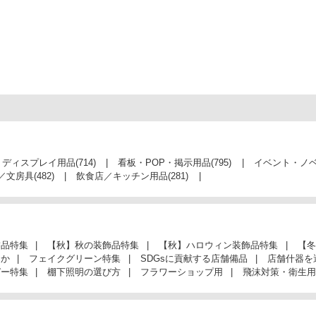
・ディスプレイ用品
(714)
看板・POP・掲示用品
(795)
イベント・ノ
／文房具
(482)
飲食店／キッチン用品
(281)
飾品特集
【秋】秋の装飾品特集
【秋】ハロウィン装飾品特集
【冬
んか
フェイクグリーン特集
SDGsに貢献する店舗備品
店舗什器を
ガー特集
棚下照明の選び方
フラワーショップ用
飛沫対策・衛生用