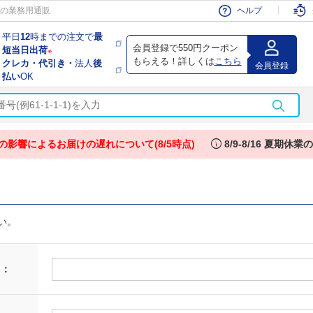
会員
の業務用通販
ヘルプ
平日
12
時までの注文で
最
会員登録で550円クーポン
短当日出荷
※
もらえる！詳しくは
こちら
クレカ・代引き・
法人
後
会員登録
払い
OK
info
の影響によるお届けの遅れについて(8/5時点)
8/9-8/16 夏期休
い。
 ：