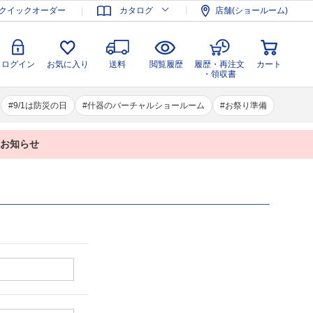
登録
ログイン
お気に入り
送料
閲覧履歴
履歴・再注文
クイックオーダー
カタログ
店舗(ショールーム)
カート
・領収書
ログイン
お気に入り
送料
閲覧履歴
履歴・再注文
カート
・領収書
9/1は防災の日
什器のバーチャルショールーム
お祭り準備
業のお知らせ