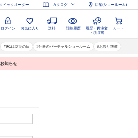
登録
ログイン
お気に入り
送料
閲覧履歴
履歴・再注文
クイックオーダー
カタログ
店舗(ショールーム)
カート
・領収書
ログイン
お気に入り
送料
閲覧履歴
履歴・再注文
カート
・領収書
9/1は防災の日
什器のバーチャルショールーム
お祭り準備
業のお知らせ