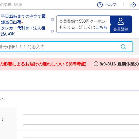
会員
の業務用通販
ヘルプ
平日
12
時までの注文で
最
会員登録で550円クーポン
短当日出荷
※
もらえる！詳しくは
こちら
クレカ・代引き・
法人
後
会員登録
払い
OK
info
の影響によるお届けの遅れについて(8/5時点)
8/9-8/16 夏期休
い。
 ：