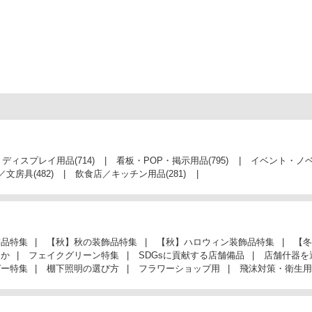
・ディスプレイ用品
(714)
看板・POP・掲示用品
(795)
イベント・ノ
／文房具
(482)
飲食店／キッチン用品
(281)
飾品特集
【秋】秋の装飾品特集
【秋】ハロウィン装飾品特集
【冬
んか
フェイクグリーン特集
SDGsに貢献する店舗備品
店舗什器を
ガー特集
棚下照明の選び方
フラワーショップ用
飛沫対策・衛生用