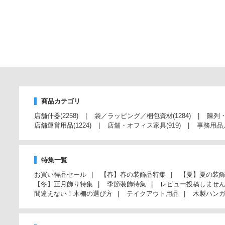
商品カテゴリ
店舗什器
(2258)
袋／ラッピング／梱包資材
(1284)
陳列
店舗運営用品
(1224)
店舗・オフィス家具
(919)
事務用品
特集一覧
お買い得品セール
【春】春の装飾品特集
【夏】夏の装
【冬】正月飾り特集
季節装飾特集
レビュー投稿しませ
間違えない！木棚の選び方
テイクアウト用品
木製ハン