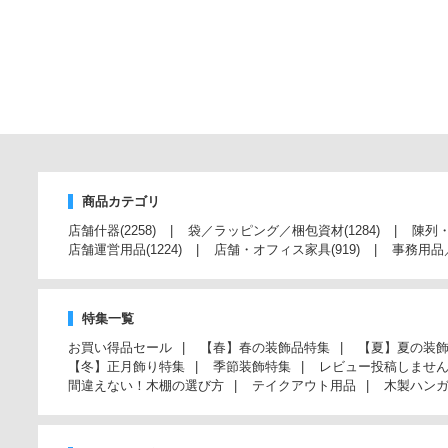
商品カテゴリ
店舗什器
(2258)
袋／ラッピング／梱包資材
(1284)
陳列
店舗運営用品
(1224)
店舗・オフィス家具
(919)
事務用品
特集一覧
お買い得品セール
【春】春の装飾品特集
【夏】夏の装
【冬】正月飾り特集
季節装飾特集
レビュー投稿しませ
間違えない！木棚の選び方
テイクアウト用品
木製ハン