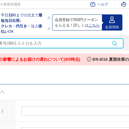
会員
の業務用通販
ヘルプ
平日
12
時までの注文で
最
会員登録で550円クーポン
短当日出荷
※
もらえる！詳しくは
こちら
クレカ・代引き・
法人
後
会員登録
払い
OK
info
の影響によるお届けの遅れについて(8/5時点)
8/9-8/16 夏期休
い。
 ：