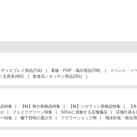
・ディスプレイ用品
(714)
看板・POP・掲示用品
(795)
イベント・ノ
／文房具
(482)
飲食店／キッチン用品
(281)
飾品特集
【秋】秋の装飾品特集
【秋】ハロウィン装飾品特集
【冬
んか
フェイクグリーン特集
SDGsに貢献する店舗備品
店舗什器を
ガー特集
棚下照明の選び方
フラワーショップ用
飛沫対策・衛生用