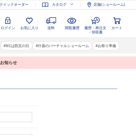
登録
ログイン
お気に入り
送料
閲覧履歴
履歴・再注文
クイックオーダー
カタログ
店舗(ショールーム)
カート
・領収書
ログイン
お気に入り
送料
閲覧履歴
履歴・再注文
カート
・領収書
9/1は防災の日
什器のバーチャルショールーム
お祭り準備
業のお知らせ