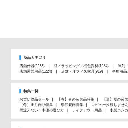
商品カテゴリ
店舗什器
(2258)
袋／ラッピング／梱包資材
(1284)
陳列
店舗運営用品
(1224)
店舗・オフィス家具
(919)
事務用品
特集一覧
お買い得品セール
【春】春の装飾品特集
【夏】夏の装
【冬】正月飾り特集
季節装飾特集
レビュー投稿しませ
間違えない！木棚の選び方
テイクアウト用品
木製ハン