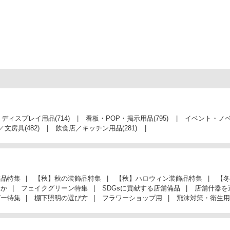
・ディスプレイ用品
(714)
看板・POP・掲示用品
(795)
イベント・ノ
／文房具
(482)
飲食店／キッチン用品
(281)
飾品特集
【秋】秋の装飾品特集
【秋】ハロウィン装飾品特集
【冬
んか
フェイクグリーン特集
SDGsに貢献する店舗備品
店舗什器を
ガー特集
棚下照明の選び方
フラワーショップ用
飛沫対策・衛生用