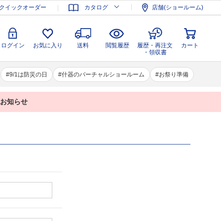
登録
ログイン
お気に入り
送料
閲覧履歴
履歴・再注文
クイックオーダー
カタログ
店舗(ショールーム)
カート
・領収書
ログイン
お気に入り
送料
閲覧履歴
履歴・再注文
カート
・領収書
9/1は防災の日
什器のバーチャルショールーム
お祭り準備
業のお知らせ