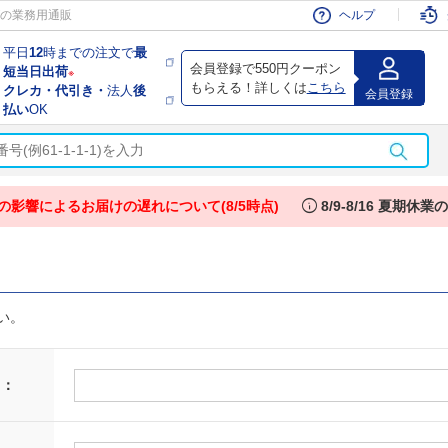
会員
の業務用通販
ヘルプ
平日
12
時までの注文で
最
会員登録で550円クーポン
短当日出荷
※
もらえる！詳しくは
こちら
クレカ・代引き・
法人
後
会員登録
払い
OK
info
の影響によるお届けの遅れについて(8/5時点)
8/9-8/16 夏期休
い。
 ：