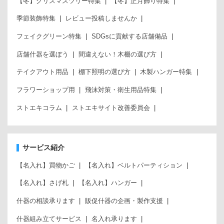
【冬】クリスマスツリー特集
【冬】正月飾り特集
季節装飾特集
レビュー投稿しませんか
フェイクグリーン特集
SDGsに貢献する店舗備品
店舗什器を選ぼう
間違えない！木棚の選び方
テイクアウト用品
棚下照明の選び方
木製ハンガー特集
フラワーショップ用
飛沫対策・衛生用品特集
ストエキコラム
ストエキサイト改善委員会
サービス紹介
【名入れ】買物かご
【名入れ】ベルトパーティション
【名入れ】さげ札
【名入れ】ハンガー
什器の相談承ります
販促什器の企画・製作支援
什器組み立てサービス
名入れ承ります