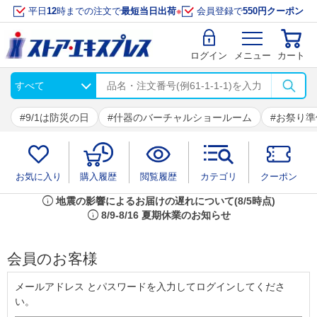
平日
12
時までの注文で
最短当日出荷
※
会員登録で
550円クーポン
ログイン
メニュー
カート
9/1は防災の日
什器のバーチャルショールーム
お祭り準
お気に入り
購入履歴
閲覧履歴
カテゴリ
クーポン
info
地震の影響によるお届けの遅れについて(8/5時点)
info
8/9-8/16 夏期休業のお知らせ
会員のお客様
メールアドレス とパスワードを入力してログインしてくださ
い。