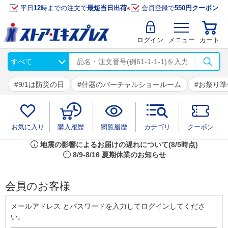
平日
12
時までの注文で
最短当日出荷
※
会員登録で
550円クーポン
ログイン
メニュー
カート
9/1は防災の日
什器のバーチャルショールーム
お祭り準
お気に入り
購入履歴
閲覧履歴
カテゴリ
クーポン
info
地震の影響によるお届けの遅れについて(8/5時点)
info
8/9-8/16 夏期休業のお知らせ
会員のお客様
メールアドレス とパスワードを入力してログインしてくださ
い。