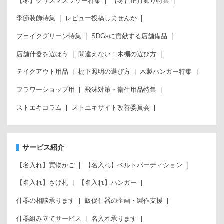
【冬】クリスマスツリー特集
【冬】正月飾り特集
季節装飾特集
レビュー投稿しませんか
フェイクグリーン特集
SDGsに貢献する店舗備品
店舗什器を選ぼう
間違えない！木棚の選び方
テイクアウト用品
棚下照明の選び方
木製ハンガー特集
フラワーショップ用
飛沫対策・衛生用品特集
ストエキコラム
ストエキサイト改善委員会
サービス紹介
【名入れ】買物かご
【名入れ】ベルトパーティション
【名入れ】さげ札
【名入れ】ハンガー
什器の相談承ります
販促什器の企画・製作支援
什器組み立てサービス
名入れ承ります