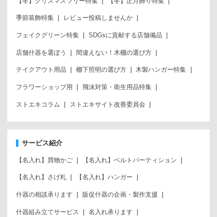
【冬】クリスマスツリー特集
【冬】正月飾り特集
季節装飾特集
レビュー投稿しませんか
フェイクグリーン特集
SDGsに貢献する店舗備品
店舗什器を選ぼう
間違えない！木棚の選び方
テイクアウト用品
棚下照明の選び方
木製ハンガー特集
フラワーショップ用
飛沫対策・衛生用品特集
ストエキコラム
ストエキサイト改善委員会
サービス紹介
【名入れ】買物かご
【名入れ】ベルトパーティション
【名入れ】さげ札
【名入れ】ハンガー
什器の相談承ります
販促什器の企画・製作支援
什器組み立てサービス
名入れ承ります