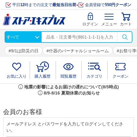
平日
12
時までの注文で
最短当日出荷
※
会員登録で
550円クーポン
ログイン
メニュー
カート
9/1は防災の日
什器のバーチャルショールーム
お祭り準
お気に入り
購入履歴
閲覧履歴
カテゴリ
クーポン
info
地震の影響によるお届けの遅れについて(8/5時点)
info
8/9-8/16 夏期休業のお知らせ
会員のお客様
メールアドレス とパスワードを入力してログインしてくださ
い。