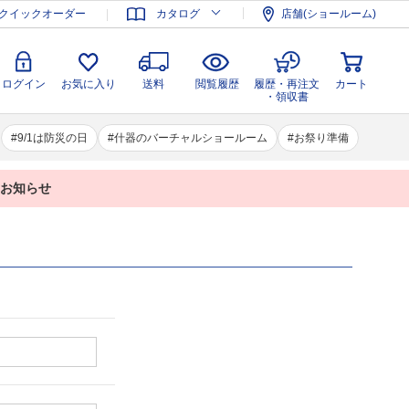
登録
ログイン
お気に入り
送料
閲覧履歴
履歴・再注文
クイックオーダー
カタログ
店舗(ショールーム)
カート
・領収書
ログイン
お気に入り
送料
閲覧履歴
履歴・再注文
カート
・領収書
9/1は防災の日
什器のバーチャルショールーム
お祭り準備
業のお知らせ