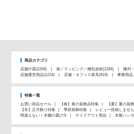
商品カテゴリ
店舗什器
(2258)
袋／ラッピング／梱包資材
(1284)
陳列
店舗運営用品
(1224)
店舗・オフィス家具
(919)
事務用品
特集一覧
お買い得品セール
【春】春の装飾品特集
【夏】夏の装
【冬】正月飾り特集
季節装飾特集
レビュー投稿しませ
間違えない！木棚の選び方
テイクアウト用品
木製ハン