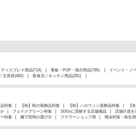
・ディスプレイ用品
(714)
看板・POP・掲示用品
(795)
イベント・ノ
／文房具
(482)
飲食店／キッチン用品
(281)
飾品特集
【秋】秋の装飾品特集
【秋】ハロウィン装飾品特集
【冬
んか
フェイクグリーン特集
SDGsに貢献する店舗備品
店舗什器を
ガー特集
棚下照明の選び方
フラワーショップ用
飛沫対策・衛生用