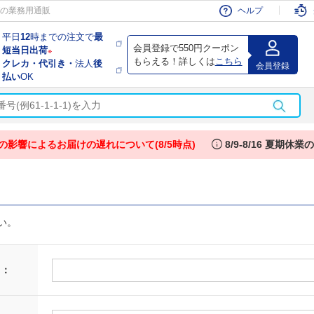
会員
の業務用通販
ヘルプ
平日
12
時までの注文で
最
会員登録で550円クーポン
短当日出荷
※
もらえる！詳しくは
こちら
クレカ・代引き・
法人
後
会員登録
払い
OK
info
の影響によるお届けの遅れについて(8/5時点)
8/9-8/16 夏期休
い。
 ：