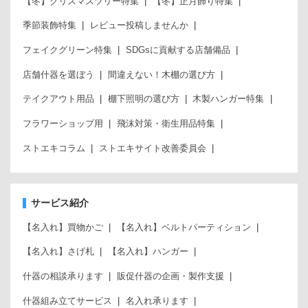
【冬】クリスマスツリー特集
【冬】正月飾り特集
季節装飾特集
レビュー投稿しませんか
フェイクグリーン特集
SDGsに貢献する店舗備品
店舗什器を選ぼう
間違えない！木棚の選び方
テイクアウト用品
棚下照明の選び方
木製ハンガー特集
フラワーショップ用
飛沫対策・衛生用品特集
ストエキコラム
ストエキサイト改善委員会
サービス紹介
【名入れ】買物かご
【名入れ】ベルトパーティション
【名入れ】さげ札
【名入れ】ハンガー
什器の相談承ります
販促什器の企画・製作支援
什器組み立てサービス
名入れ承ります