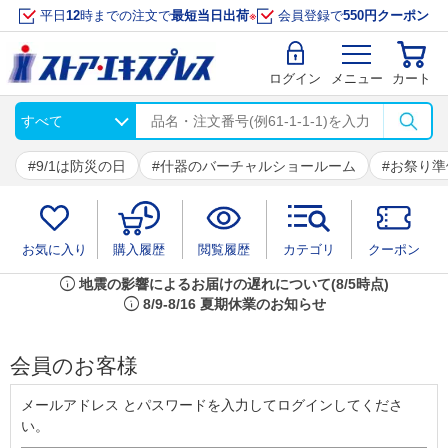
平日
12
時までの注文で
最短当日出荷
※
会員登録で
550円クーポン
ログイン
メニュー
カート
9/1は防災の日
什器のバーチャルショールーム
お祭り準
お気に入り
購入履歴
閲覧履歴
カテゴリ
クーポン
info
地震の影響によるお届けの遅れについて(8/5時点)
info
8/9-8/16 夏期休業のお知らせ
会員のお客様
メールアドレス とパスワードを入力してログインしてくださ
い。