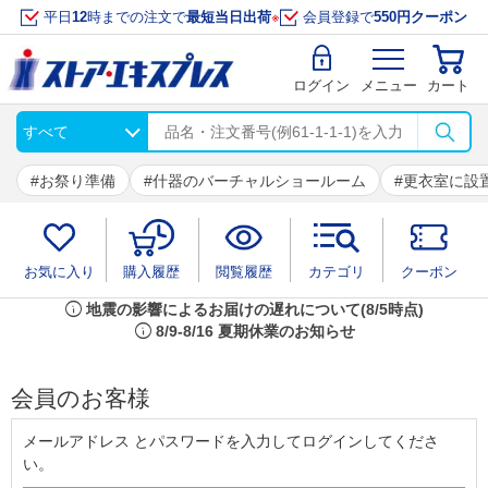
平日
12
時までの注文で
最短当日出荷
※
会員登録で
550円クーポン
ログイン
メニュー
カート
お祭り準備
什器のバーチャルショールーム
更衣室に設
お気に入り
購入履歴
閲覧履歴
カテゴリ
クーポン
info
地震の影響によるお届けの遅れについて(8/5時点)
info
8/9-8/16 夏期休業のお知らせ
会員のお客様
メールアドレス とパスワードを入力してログインしてくださ
い。