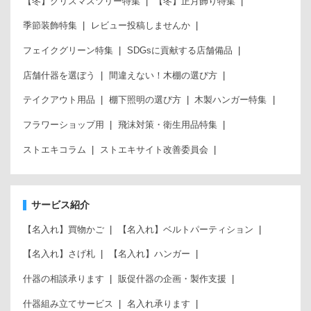
【冬】クリスマスツリー特集
【冬】正月飾り特集
季節装飾特集
レビュー投稿しませんか
フェイクグリーン特集
SDGsに貢献する店舗備品
店舗什器を選ぼう
間違えない！木棚の選び方
テイクアウト用品
棚下照明の選び方
木製ハンガー特集
フラワーショップ用
飛沫対策・衛生用品特集
ストエキコラム
ストエキサイト改善委員会
サービス紹介
【名入れ】買物かご
【名入れ】ベルトパーティション
【名入れ】さげ札
【名入れ】ハンガー
什器の相談承ります
販促什器の企画・製作支援
什器組み立てサービス
名入れ承ります