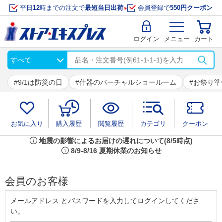
平日
12
時までの注文で
最短当日出荷
※
会員登録で
550円クーポン
ログイン
メニュー
カート
9/1は防災の日
什器のバーチャルショールーム
お祭り準
お気に入り
購入履歴
閲覧履歴
カテゴリ
クーポン
info
地震の影響によるお届けの遅れについて(8/5時点)
info
8/9-8/16 夏期休業のお知らせ
会員のお客様
メールアドレス とパスワードを入力してログインしてくださ
い。