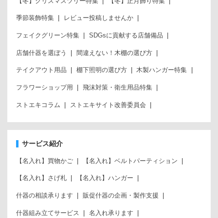
【冬】クリスマスツリー特集
【冬】正月飾り特集
季節装飾特集
レビュー投稿しませんか
フェイクグリーン特集
SDGsに貢献する店舗備品
店舗什器を選ぼう
間違えない！木棚の選び方
テイクアウト用品
棚下照明の選び方
木製ハンガー特集
フラワーショップ用
飛沫対策・衛生用品特集
ストエキコラム
ストエキサイト改善委員会
サービス紹介
【名入れ】買物かご
【名入れ】ベルトパーティション
【名入れ】さげ札
【名入れ】ハンガー
什器の相談承ります
販促什器の企画・製作支援
什器組み立てサービス
名入れ承ります