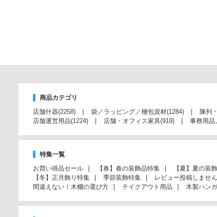
商品カテゴリ
店舗什器
(2258)
袋／ラッピング／梱包資材
(1284)
陳列
店舗運営用品
(1224)
店舗・オフィス家具
(919)
事務用品
特集一覧
お買い得品セール
【春】春の装飾品特集
【夏】夏の装
【冬】正月飾り特集
季節装飾特集
レビュー投稿しませ
間違えない！木棚の選び方
テイクアウト用品
木製ハン