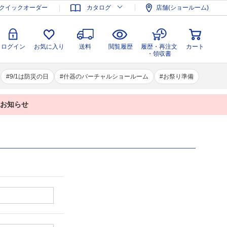
登録
ログイン
お気に入り
送料
閲覧履歴
履歴・再注文
クイックオーダー
カタログ
店舗(ショールーム)
カート
・領収書
ログイン
お気に入り
送料
閲覧履歴
履歴・再注文
カート
・領収書
9/1は防災の日
什器のバーチャルショールーム
お祭り準備
業のお知らせ