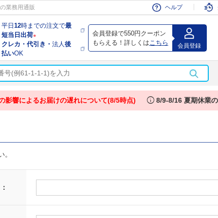
会員
の業務用通販
ヘルプ
平日
12
時までの注文で
最
会員登録で550円クーポン
短当日出荷
※
もらえる！詳しくは
こちら
クレカ・代引き・
法人
後
会員登録
払い
OK
info
の影響によるお届けの遅れについて(8/5時点)
8/9-8/16 夏期休
い。
 ：