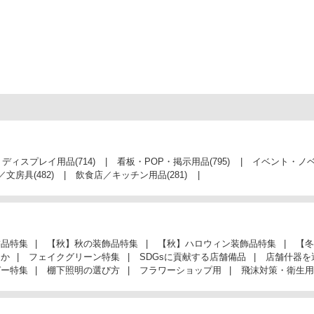
・ディスプレイ用品
(714)
看板・POP・掲示用品
(795)
イベント・ノ
／文房具
(482)
飲食店／キッチン用品
(281)
飾品特集
【秋】秋の装飾品特集
【秋】ハロウィン装飾品特集
【冬
んか
フェイクグリーン特集
SDGsに貢献する店舗備品
店舗什器を
ガー特集
棚下照明の選び方
フラワーショップ用
飛沫対策・衛生用