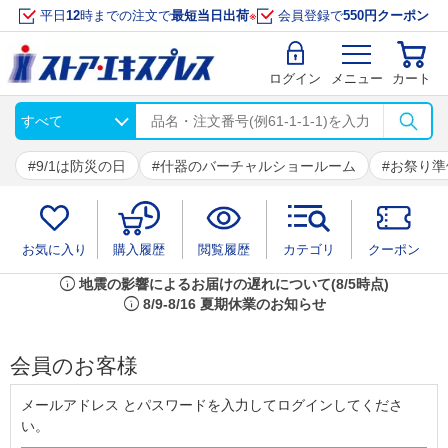
平日
12
時までの注文で
最短当日出荷
※
会員登録で
550円クーポン
ログイン
メニュー
カート
9/1は防災の日
什器のバーチャルショールーム
お祭り準
お気に入り
購入履歴
閲覧履歴
カテゴリ
クーポン
info
地震の影響によるお届けの遅れについて(8/5時点)
info
8/9-8/16 夏期休業のお知らせ
会員のお客様
メールアドレス とパスワードを入力してログインしてくださ
い。