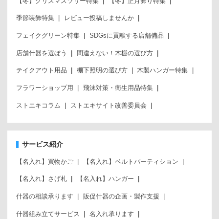
【冬】クリスマスツリー特集
【冬】正月飾り特集
季節装飾特集
レビュー投稿しませんか
フェイクグリーン特集
SDGsに貢献する店舗備品
店舗什器を選ぼう
間違えない！木棚の選び方
テイクアウト用品
棚下照明の選び方
木製ハンガー特集
フラワーショップ用
飛沫対策・衛生用品特集
ストエキコラム
ストエキサイト改善委員会
サービス紹介
【名入れ】買物かご
【名入れ】ベルトパーティション
【名入れ】さげ札
【名入れ】ハンガー
什器の相談承ります
販促什器の企画・製作支援
什器組み立てサービス
名入れ承ります