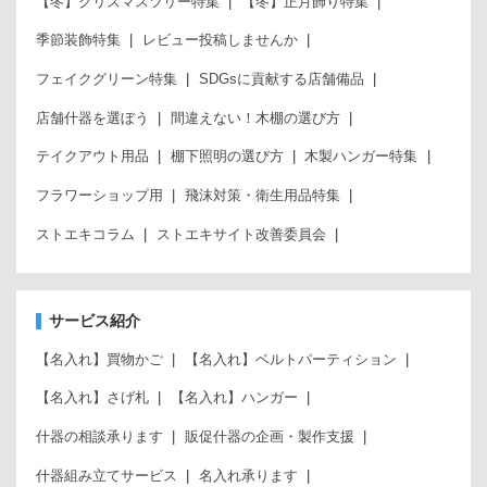
【冬】クリスマスツリー特集
【冬】正月飾り特集
季節装飾特集
レビュー投稿しませんか
フェイクグリーン特集
SDGsに貢献する店舗備品
店舗什器を選ぼう
間違えない！木棚の選び方
テイクアウト用品
棚下照明の選び方
木製ハンガー特集
フラワーショップ用
飛沫対策・衛生用品特集
ストエキコラム
ストエキサイト改善委員会
サービス紹介
【名入れ】買物かご
【名入れ】ベルトパーティション
【名入れ】さげ札
【名入れ】ハンガー
什器の相談承ります
販促什器の企画・製作支援
什器組み立てサービス
名入れ承ります