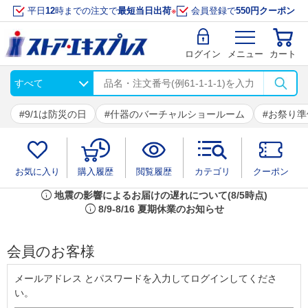
平日
12
時までの注文で
最短当日出荷
※
会員登録で
550円クーポン
ログイン
メニュー
カート
9/1は防災の日
什器のバーチャルショールーム
お祭り準
お気に入り
購入履歴
閲覧履歴
カテゴリ
クーポン
info
地震の影響によるお届けの遅れについて(8/5時点)
info
8/9-8/16 夏期休業のお知らせ
会員のお客様
メールアドレス とパスワードを入力してログインしてくださ
い。