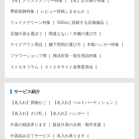
【冬】クリスマスツリー特集
【冬】正月飾り特集
季節装飾特集
レビュー投稿しませんか
フェイクグリーン特集
SDGsに貢献する店舗備品
店舗什器を選ぼう
間違えない！木棚の選び方
テイクアウト用品
棚下照明の選び方
木製ハンガー特集
フラワーショップ用
飛沫対策・衛生用品特集
ストエキコラム
ストエキサイト改善委員会
サービス紹介
【名入れ】買物かご
【名入れ】ベルトパーティション
【名入れ】さげ札
【名入れ】ハンガー
什器の相談承ります
販促什器の企画・製作支援
什器組み立てサービス
名入れ承ります