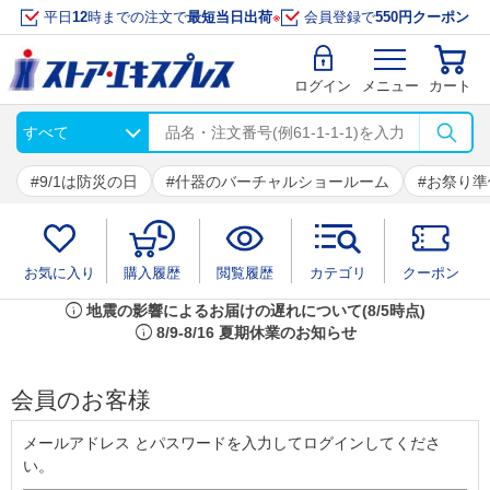
平日
12
時までの注文で
最短当日出荷
※
会員登録で
550円クーポン
ログイン
メニュー
カート
9/1は防災の日
什器のバーチャルショールーム
お祭り準
お気に入り
購入履歴
閲覧履歴
カテゴリ
クーポン
info
地震の影響によるお届けの遅れについて(8/5時点)
info
8/9-8/16 夏期休業のお知らせ
会員のお客様
メールアドレス とパスワードを入力してログインしてくださ
い。