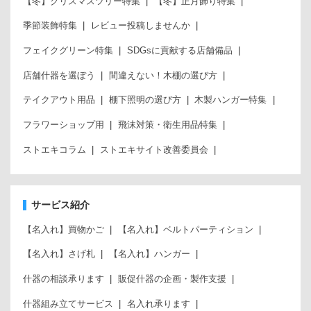
【冬】クリスマスツリー特集
【冬】正月飾り特集
季節装飾特集
レビュー投稿しませんか
フェイクグリーン特集
SDGsに貢献する店舗備品
店舗什器を選ぼう
間違えない！木棚の選び方
テイクアウト用品
棚下照明の選び方
木製ハンガー特集
フラワーショップ用
飛沫対策・衛生用品特集
ストエキコラム
ストエキサイト改善委員会
サービス紹介
【名入れ】買物かご
【名入れ】ベルトパーティション
【名入れ】さげ札
【名入れ】ハンガー
什器の相談承ります
販促什器の企画・製作支援
什器組み立てサービス
名入れ承ります