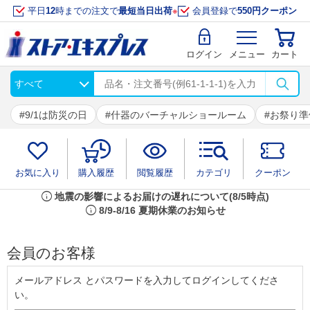
平日
12
時までの注文で
最短当日出荷
※
会員登録で
550円クーポン
ログイン
メニュー
カート
9/1は防災の日
什器のバーチャルショールーム
お祭り準
お気に入り
購入履歴
閲覧履歴
カテゴリ
クーポン
info
地震の影響によるお届けの遅れについて(8/5時点)
info
8/9-8/16 夏期休業のお知らせ
会員のお客様
メールアドレス とパスワードを入力してログインしてくださ
い。