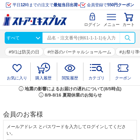
平日
12
時までの注文で
最短当日出荷
※
会員登録で
550円クーポン
ログイン
メニュー
カート
9/1は防災の日
什器のバーチャルショールーム
お祭り準
お気に入り
購入履歴
閲覧履歴
カテゴリ
クーポン
info
地震の影響によるお届けの遅れについて(8/5時点)
info
8/9-8/16 夏期休業のお知らせ
会員のお客様
メールアドレス とパスワードを入力してログインしてくださ
い。