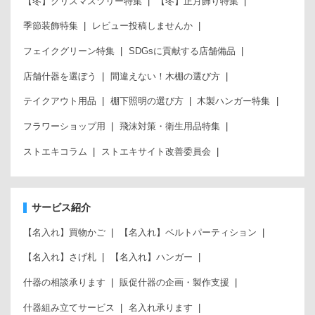
【冬】クリスマスツリー特集
【冬】正月飾り特集
季節装飾特集
レビュー投稿しませんか
フェイクグリーン特集
SDGsに貢献する店舗備品
店舗什器を選ぼう
間違えない！木棚の選び方
テイクアウト用品
棚下照明の選び方
木製ハンガー特集
フラワーショップ用
飛沫対策・衛生用品特集
ストエキコラム
ストエキサイト改善委員会
サービス紹介
【名入れ】買物かご
【名入れ】ベルトパーティション
【名入れ】さげ札
【名入れ】ハンガー
什器の相談承ります
販促什器の企画・製作支援
什器組み立てサービス
名入れ承ります