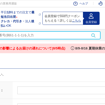
会員
の業務用通販
ヘルプ
平日
12
時までの注文で
最
会員登録で550円クーポン
短当日出荷
※
もらえる！詳しくは
こちら
クレカ・代引き・
法人
後
会員登録
払い
OK
info
の影響によるお届けの遅れについて(8/5時点)
8/9-8/16 夏期休
い。
 ：