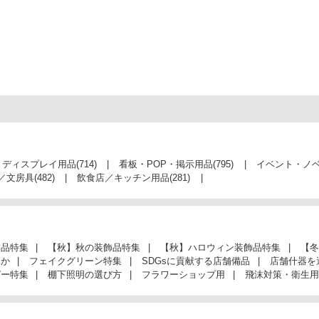
・ディスプレイ用品
(714)
看板・POP・掲示用品
(795)
イベント・ノ
／文房具
(482)
飲食店／キッチン用品
(281)
飾品特集
【秋】秋の装飾品特集
【秋】ハロウィン装飾品特集
【冬
んか
フェイクグリーン特集
SDGsに貢献する店舗備品
店舗什器を
ガー特集
棚下照明の選び方
フラワーショップ用
飛沫対策・衛生用