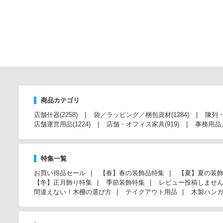
商品カテゴリ
店舗什器
(2258)
袋／ラッピング／梱包資材
(1284)
陳列
店舗運営用品
(1224)
店舗・オフィス家具
(919)
事務用品
特集一覧
お買い得品セール
【春】春の装飾品特集
【夏】夏の装
【冬】正月飾り特集
季節装飾特集
レビュー投稿しませ
間違えない！木棚の選び方
テイクアウト用品
木製ハン