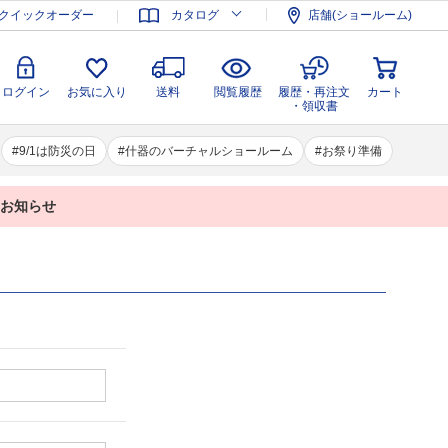
登録
ログイン
お気に入り
送料
閲覧履歴
履歴・再注文
クイックオーダー
カタログ
店舗(ショールーム)
カート
・領収書
ログイン
お気に入り
送料
閲覧履歴
履歴・再注文
カート
・領収書
9/1は防災の日
什器のバーチャルショールーム
お祭り準備
業のお知らせ