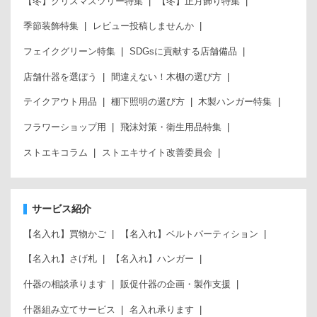
【冬】クリスマスツリー特集
【冬】正月飾り特集
季節装飾特集
レビュー投稿しませんか
フェイクグリーン特集
SDGsに貢献する店舗備品
店舗什器を選ぼう
間違えない！木棚の選び方
テイクアウト用品
棚下照明の選び方
木製ハンガー特集
フラワーショップ用
飛沫対策・衛生用品特集
ストエキコラム
ストエキサイト改善委員会
サービス紹介
【名入れ】買物かご
【名入れ】ベルトパーティション
【名入れ】さげ札
【名入れ】ハンガー
什器の相談承ります
販促什器の企画・製作支援
什器組み立てサービス
名入れ承ります