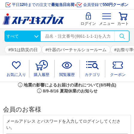
平日
12
時までの注文で
最短当日出荷
※
会員登録で
550円クーポン
ログイン
メニュー
カート
9/1は防災の日
什器のバーチャルショールーム
お祭り準
お気に入り
購入履歴
閲覧履歴
カテゴリ
クーポン
info
地震の影響によるお届けの遅れについて(8/5時点)
info
8/9-8/16 夏期休業のお知らせ
会員のお客様
メールアドレス とパスワードを入力してログインしてくださ
い。