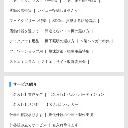
【冬】クリスマスツリー特集
【冬】正月飾り特集
季節装飾特集
レビュー投稿しませんか
フェイクグリーン特集
SDGsに貢献する店舗備品
店舗什器を選ぼう
間違えない！木棚の選び方
テイクアウト用品
棚下照明の選び方
木製ハンガー特集
フラワーショップ用
飛沫対策・衛生用品特集
ストエキコラム
ストエキサイト改善委員会
サービス紹介
【名入れ】買物かご
【名入れ】ベルトパーティション
【名入れ】さげ札
【名入れ】ハンガー
什器の相談承ります
販促什器の企画・製作支援
什器組み立てサービス
名入れ承ります