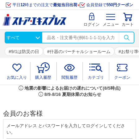
平日
12
時までの注文で
最短当日出荷
※
会員登録で
550円クーポン
ログイン
メニュー
カート
9/1は防災の日
什器のバーチャルショールーム
お祭り準
お気に入り
購入履歴
閲覧履歴
カテゴリ
クーポン
info
地震の影響によるお届けの遅れについて(8/5時点)
info
8/9-8/16 夏期休業のお知らせ
会員のお客様
メールアドレス とパスワードを入力してログインしてくださ
い。