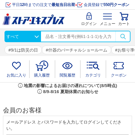
平日
12
時までの注文で
最短当日出荷
※
会員登録で
550円クーポン
ログイン
メニュー
カート
9/1は防災の日
什器のバーチャルショールーム
お祭り準
お気に入り
購入履歴
閲覧履歴
カテゴリ
クーポン
info
地震の影響によるお届けの遅れについて(8/5時点)
info
8/9-8/16 夏期休業のお知らせ
会員のお客様
メールアドレス とパスワードを入力してログインしてくださ
い。