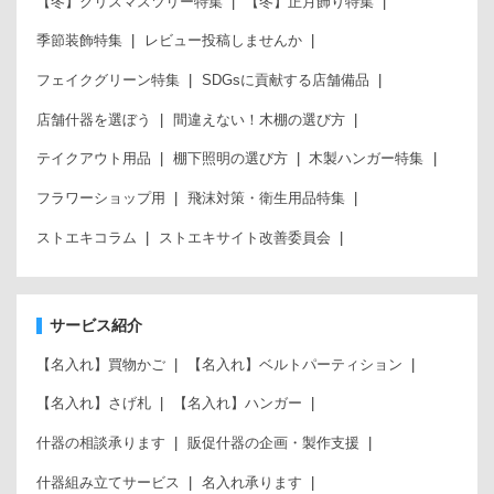
【冬】クリスマスツリー特集
【冬】正月飾り特集
季節装飾特集
レビュー投稿しませんか
フェイクグリーン特集
SDGsに貢献する店舗備品
店舗什器を選ぼう
間違えない！木棚の選び方
テイクアウト用品
棚下照明の選び方
木製ハンガー特集
フラワーショップ用
飛沫対策・衛生用品特集
ストエキコラム
ストエキサイト改善委員会
サービス紹介
【名入れ】買物かご
【名入れ】ベルトパーティション
【名入れ】さげ札
【名入れ】ハンガー
什器の相談承ります
販促什器の企画・製作支援
什器組み立てサービス
名入れ承ります