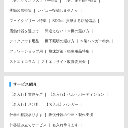
【冬】クリスマスツリー特集
【冬】正月飾り特集
季節装飾特集
レビュー投稿しませんか
フェイクグリーン特集
SDGsに貢献する店舗備品
店舗什器を選ぼう
間違えない！木棚の選び方
テイクアウト用品
棚下照明の選び方
木製ハンガー特集
フラワーショップ用
飛沫対策・衛生用品特集
ストエキコラム
ストエキサイト改善委員会
サービス紹介
【名入れ】買物かご
【名入れ】ベルトパーティション
【名入れ】さげ札
【名入れ】ハンガー
什器の相談承ります
販促什器の企画・製作支援
什器組み立てサービス
名入れ承ります