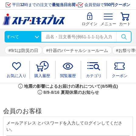
平日
12
時までの注文で
最短当日出荷
※
会員登録で
550円クーポン
ログイン
メニュー
カート
9/1は防災の日
什器のバーチャルショールーム
お祭り準
お気に入り
購入履歴
閲覧履歴
カテゴリ
クーポン
info
地震の影響によるお届けの遅れについて(8/5時点)
info
8/9-8/16 夏期休業のお知らせ
会員のお客様
メールアドレス とパスワードを入力してログインしてくださ
い。