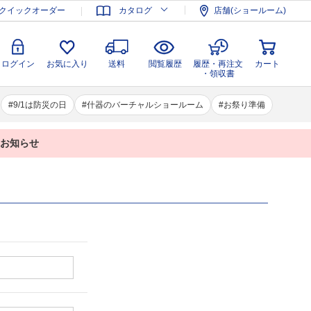
登録
ログイン
お気に入り
送料
閲覧履歴
履歴・再注文
クイックオーダー
カタログ
店舗(ショールーム)
カート
・領収書
ログイン
お気に入り
送料
閲覧履歴
履歴・再注文
カート
・領収書
9/1は防災の日
什器のバーチャルショールーム
お祭り準備
業のお知らせ