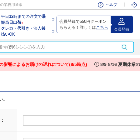
会員
の業務用通販
ヘルプ
平日
12
時までの注文で
最
会員登録で550円クーポン
短当日出荷
※
もらえる！詳しくは
こちら
クレカ・代引き・
法人
後
会員登録
払い
OK
info
の影響によるお届けの遅れについて(8/5時点)
8/9-8/16 夏期休
い。
 ：