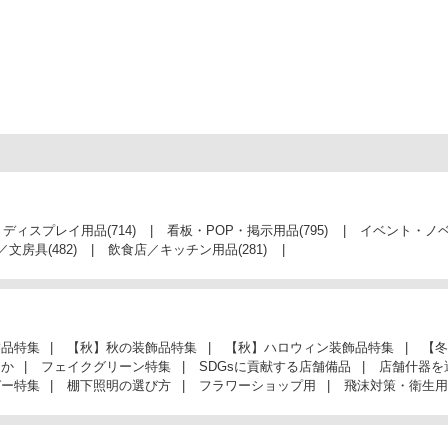
・ディスプレイ用品
(714)
看板・POP・掲示用品
(795)
イベント・ノ
／文房具
(482)
飲食店／キッチン用品
(281)
飾品特集
【秋】秋の装飾品特集
【秋】ハロウィン装飾品特集
【冬
んか
フェイクグリーン特集
SDGsに貢献する店舗備品
店舗什器を
ガー特集
棚下照明の選び方
フラワーショップ用
飛沫対策・衛生用