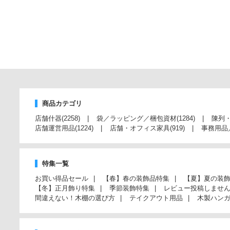
商品カテゴリ
店舗什器
(2258)
袋／ラッピング／梱包資材
(1284)
陳列
店舗運営用品
(1224)
店舗・オフィス家具
(919)
事務用品
特集一覧
お買い得品セール
【春】春の装飾品特集
【夏】夏の装
【冬】正月飾り特集
季節装飾特集
レビュー投稿しませ
間違えない！木棚の選び方
テイクアウト用品
木製ハン