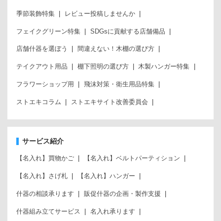
季節装飾特集
レビュー投稿しませんか
フェイクグリーン特集
SDGsに貢献する店舗備品
店舗什器を選ぼう
間違えない！木棚の選び方
テイクアウト用品
棚下照明の選び方
木製ハンガー特集
フラワーショップ用
飛沫対策・衛生用品特集
ストエキコラム
ストエキサイト改善委員会
サービス紹介
【名入れ】買物かご
【名入れ】ベルトパーティション
【名入れ】さげ札
【名入れ】ハンガー
什器の相談承ります
販促什器の企画・製作支援
什器組み立てサービス
名入れ承ります