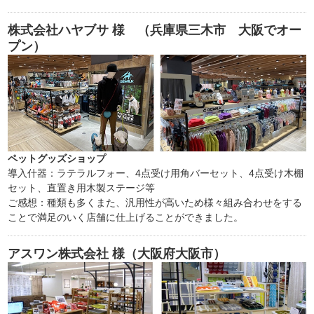
株式会社ハヤブサ
様 （兵庫県三木市 大阪でオー
プン）
ペットグッズショップ
導入什器：ラテラルフォー、4点受け用角バーセット、4点受け木棚
セット、直置き用木製ステージ等
ご感想：種類も多くまた、汎用性が高いため様々組み合わせをする
ことで満足のいく店舗に仕上げることができました。
アスワン株式会社
様（大阪府大阪市）