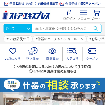
平日
12
時までの注文で
最短当日出荷
※
会員登録で
550円クーポン
ログイン
メニュー
カート
9/1は防災の日
什器のバーチャルショールーム
お祭り準
お気に入り
購入履歴
閲覧履歴
カテゴリ
クーポン
info
地震の影響によるお届けの遅れについて(8/5時点)
info
8/9-8/16 夏期休業のお知らせ