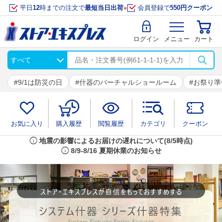
平日
12
時までの注文で
最短当日出荷
※
会員登録で
550円クーポン
ログイン
メニュー
カート
9/1は防災の日
什器のバーチャルショールーム
お祭り準
お気に入り
購入履歴
閲覧履歴
カテゴリ
クーポン
info
地震の影響によるお届けの遅れについて(8/5時点)
info
8/9-8/16 夏期休業のお知らせ