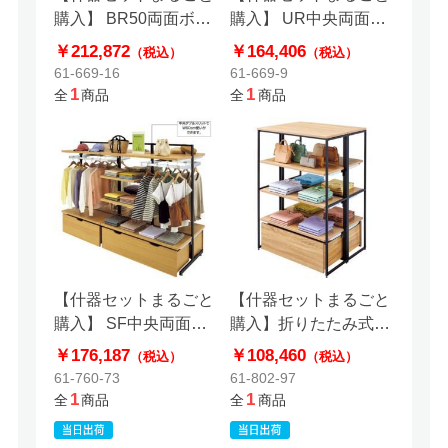
購入】 BR50両面ボー
購入】 UR中央両面ラ
ドタイプ2連結+エンド
スティック柄パネルタ
￥212,872
￥164,406
（税込）
（税込）
ネットセット ブラック
イプ 幅120×高さ
61-669-16
61-669-9
135cm アンティークゴ
1
1
全
商品
全
商品
ールド ガラス天板セッ
ト
【什器セットまるごと
【什器セットまるごと
購入】 SF中央両面タ
購入】折りたたみ式ス
イプ 幅90／幅120×高
リット什器両面セット
￥176,187
￥108,460
（税込）
（税込）
さ150cm 2連結セット
61-760-73
61-802-97
ブラックフレーム×ラ
1
1
全
商品
全
商品
スティック