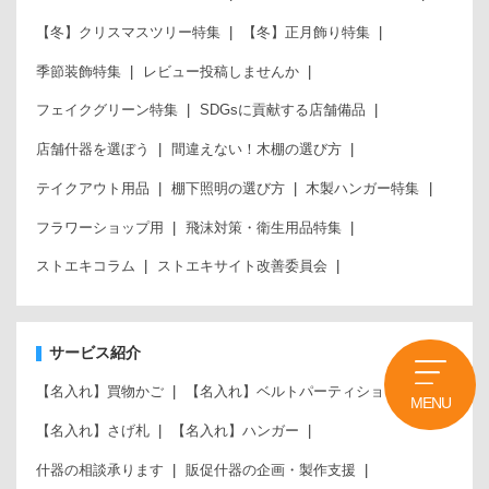
【冬】クリスマスツリー特集
【冬】正月飾り特集
季節装飾特集
レビュー投稿しませんか
フェイクグリーン特集
SDGsに貢献する店舗備品
店舗什器を選ぼう
間違えない！木棚の選び方
テイクアウト用品
棚下照明の選び方
木製ハンガー特集
フラワーショップ用
飛沫対策・衛生用品特集
ストエキコラム
ストエキサイト改善委員会
サービス紹介
【名入れ】買物かご
【名入れ】ベルトパーティション
MENU
【名入れ】さげ札
【名入れ】ハンガー
什器の相談承ります
販促什器の企画・製作支援