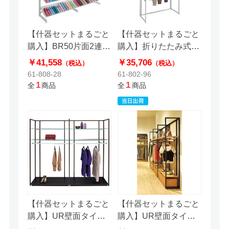
【什器セットまるごと
【什器セットまるごと
購入】BR50片面2連結
購入】折りたたみ式ス
セット
リット什器セット
￥41,558
￥35,706
（税込）
（税込）
61-808-28
61-802-96
1
1
全
商品
全
商品
【什器セットまるごと
【什器セットまるごと
購入】UR壁面タイプ
購入】UR壁面タイプ
幅120cmブラック2連
W90 BK 3連結セット