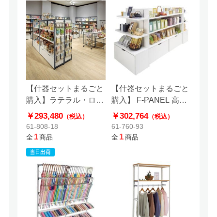
【什器セットまるごと
【什器セットまるごと
購入】ラテラル・ロコ
購入】 F-PANEL 高さ
2×2連結展開
型2連結展開
￥293,480
￥302,764
（税込）
（税込）
61-808-18
61-760-93
1
1
全
商品
全
商品