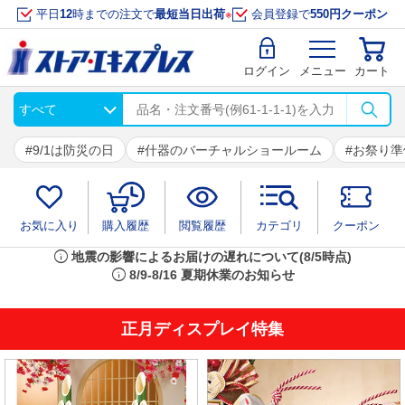
平日
12
時までの注文で
最短当日出荷
※
会員登録で
550円クーポン
ログイン
メニュー
カート
9/1は防災の日
什器のバーチャルショールーム
お祭り準
お気に入り
購入履歴
閲覧履歴
カテゴリ
クーポン
info
地震の影響によるお届けの遅れについて(8/5時点)
info
8/9-8/16 夏期休業のお知らせ
正月ディスプレイ特集