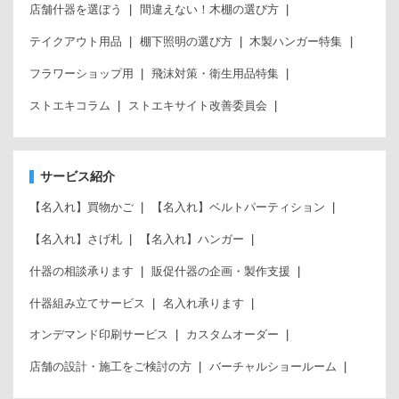
店舗什器を選ぼう
間違えない！木棚の選び方
テイクアウト用品
棚下照明の選び方
木製ハンガー特集
フラワーショップ用
飛沫対策・衛生用品特集
ストエキコラム
ストエキサイト改善委員会
サービス紹介
【名入れ】買物かご
【名入れ】ベルトパーティション
【名入れ】さげ札
【名入れ】ハンガー
什器の相談承ります
販促什器の企画・製作支援
什器組み立てサービス
名入れ承ります
オンデマンド印刷サービス
カスタムオーダー
店舗の設計・施工をご検討の方
バーチャルショールーム