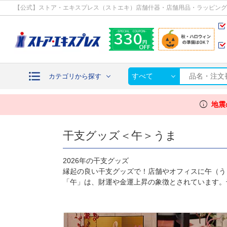
カテゴリから探す
【公式】ストア・エキスプレス（ストエキ）店舗什器・店舗用品・ラッピング
すべて
カテゴリから探す
info
地震
干支グッズ＜午＞うま
2026年の干支グッズ
縁起の良い干支グッズで！店舗やオフィスに午（う
「午」は、財運や金運上昇の象徴とされています。