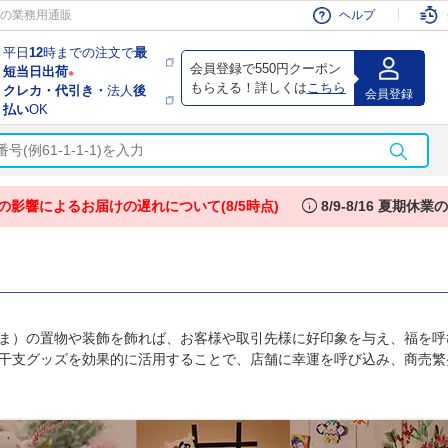
会員
の業務用通販
ヘルプ
平日
12
時までの注文で
最
会員登録で550円クーポン
短当日出荷
※
もらえる！詳しくは
こちら
クレカ・代引き・
法人
後
会員登録
払い
OK
info
の影響によるお届けの遅れについて(8/5時点)
8/9-8/16 夏期休
ま）の置物や装飾を飾れば、お客様や取引先様に好印象を与え、福を呼
干支グッズを効果的に活用することで、店舗に幸運を呼び込み、商売繁