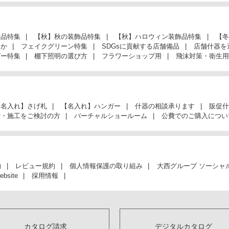
飾品特集
【秋】秋の装飾品特集
【秋】ハロウィン装飾品特集
【冬
んか
フェイクグリーン特集
SDGsに貢献する店舗備品
店舗什器を
ガー特集
棚下照明の選び方
フラワーショップ用
飛沫対策・衛生用
【名入れ】さげ札
【名入れ】ハンガー
什器の相談承ります
販促什
計・施工をご検討の方
バーチャルショールーム
公費でのご購入につい
約
レビュー規約
個人情報保護の取り組み
大西グループ ソーシャ
ebsite
採用情報
カタログ請求
デジタルカタログ