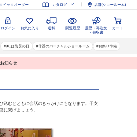
登録
ログイン
お気に入り
送料
閲覧履歴
履歴・再注文
クイックオーダー
カタログ
店舗(ショールーム)
カート
・領収書
ログイン
お気に入り
送料
閲覧履歴
履歴・再注文
カート
・領収書
9/1は防災の日
什器のバーチャルショールーム
お祭り準備
業のお知らせ
び込むとともに会話のきっかけにもなります。干支
盛に繋げましょう。