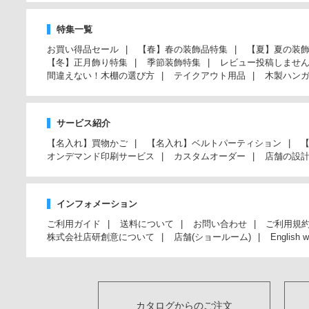
特集一覧
お買い得品セール
【春】春の装飾品特集
【夏】夏の装
【冬】正月飾り特集
季節装飾特集
レビュー投稿しませ
間違えない！木棚の選び方
テイクアウト用品
木製ハン
サービス紹介
【名入れ】買物かご
【名入れ】ベルトパーティション
オンデマンド印刷サービス
カスタムオーダー
店舗の設
インフォメーション
ご利用ガイド
送料について
お問い合わせ
ご利用規
株式会社店研創意について
店舗(ショールーム)
English w
カタログからのご注文