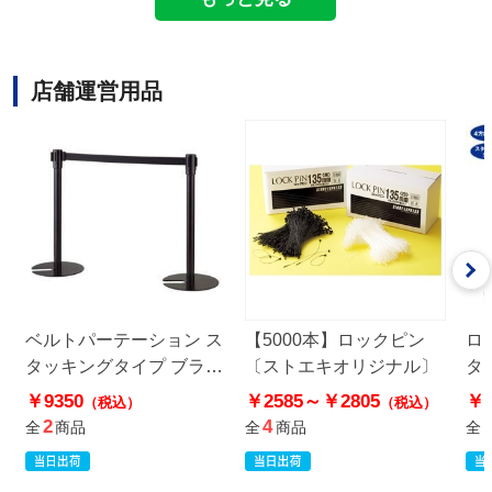
店舗運営用品
ベルトパーテーション ス
【5000本】ロックピン
ロ
タッキングタイプ ブラッ
〔ストエキオリジナル〕
タ
ク〔ストエキオリジナ
エ
￥9350
￥2585～
￥2805
￥9
（税込）
（税込）
ル〕
レ
2
4
全
商品
全
商品
全