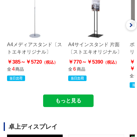
A4メディアスタンド〔ス
A4サインスタンド 片面
ポ
トエキオリジナル〕
〔ストエキオリジナル〕
リ
ル
￥385～
￥5720
￥770～
￥5390
￥2
（税込）
（税込）
￥1
4
6
全
商品
全
商品
全
もっと見る
卓上ディスプレイ