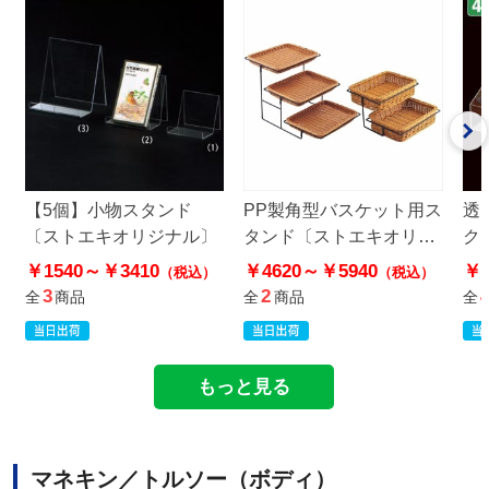
【5個】小物スタンド
PP製角型バスケット用ス
透
〔ストエキオリジナル〕
タンド〔ストエキオリジ
ク
ナル〕
ル
￥1540～
￥3410
￥4620～
￥5940
￥1
（税込）
（税込）
3
2
全
商品
全
商品
全
もっと見る
マネキン／トルソー（ボディ）