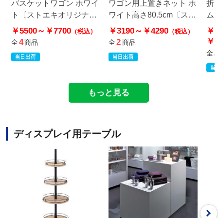
バスケットワゴン ホワイ
ワゴン用上置きネット ホ
折
ト〔ストエキオリジナ
ワイト高さ80.5cm〔スト
ム
ル〕
エキオリジナル〕
ル
￥5500～
￥7700
￥3190～
￥4290
￥1
（税込）
（税込）
￥1
4
2
全
商品
全
商品
全
もっと見る
ディスプレイ用テーブル