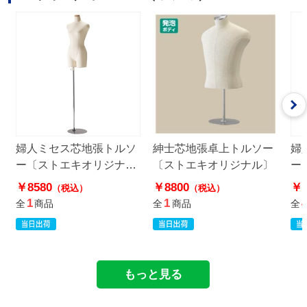
婦人ミセス芯地張トルソ
紳士芯地張卓上トルソー
婦
ー〔ストエキオリジナ
〔ストエキオリジナル〕
ー
ル〕
ル
￥8580
￥8800
￥9
（税込）
（税込）
1
1
全
商品
全
商品
全
もっと見る