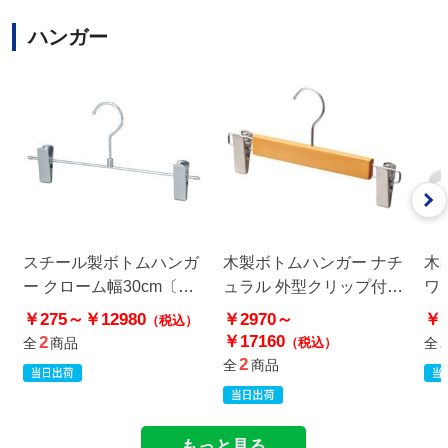
ハンガー
スチール製ボトムハンガ
木製ボトムハンガー ナチ
木
ー クローム幅30cm〔ス
ュラル 外型クリップ付き
ワ
トエキオリジナル〕
幅30cm (メープル)〔スト
〔
￥275～
￥12980
￥2970～
￥1
（税込）
エキオリジナル〕
￥17160
2
全
商品
（税込）
全
2
全
商品
もっと見る