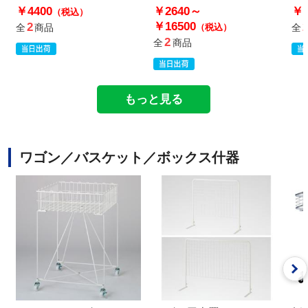
ジナル〕
キ
￥4400
￥2640～
￥2
（税込）
￥16500
2
全
商品
（税込）
全
2
全
商品
もっと見る
ワゴン／バスケット／ボックス什器