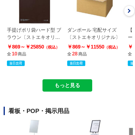
手提げポリ袋ハード型 ブ
ダンボール 宅配サイズ
【
ラウン〔ストエキオリジ
〔ストエキオリジナル〕
ー
ナル〕
キ
￥869～
￥25850
￥869～
￥11550
￥1
（税込）
（税込）
10
28
全
商品
全
商品
全
もっと見る
看板・POP・掲示用品