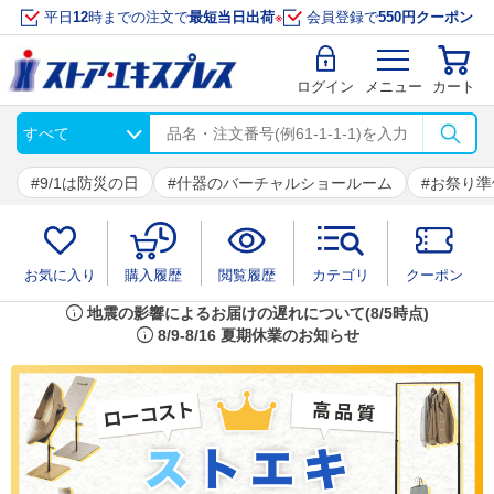
平日
12
時までの注文で
最短当日出荷
※
会員登録で
550円クーポン
ログイン
メニュー
カート
9/1は防災の日
什器のバーチャルショールーム
お祭り準
お気に入り
購入履歴
閲覧履歴
カテゴリ
クーポン
info
地震の影響によるお届けの遅れについて(8/5時点)
info
8/9-8/16 夏期休業のお知らせ