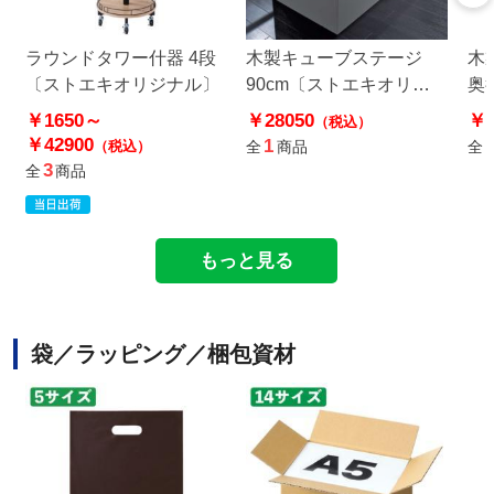
ラウンドタワー什器 4段
木製キューブステージ
木
〔ストエキオリジナル〕
90cm〔ストエキオリジ
奥
ナル〕 ホワイト
キ
￥1650～
￥28050
￥2
（税込）
￥42900
1
（税込）
全
商品
全
3
全
商品
もっと見る
袋／ラッピング／梱包資材