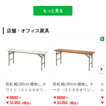
もっと見る
店舗・オフィス家具
長机 幅180cm 棚無し ホ
長机 幅180cm 棚無し チ
ス
ワイト〔ストエキオリジ
ーク〔ストエキオリジナ
ル
ナル〕
ル〕
オ
￥6600～
￥6600～
￥5
￥31350
￥31350
￥2
（税込）
（税込）