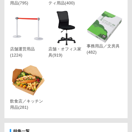
用品
(795)
ティ用品
(400)
事務用品／文房具
店舗運営用品
店舗・オフィス家
(482)
(1224)
具
(919)
飲食店／キッチン
用品
(281)
特集一覧