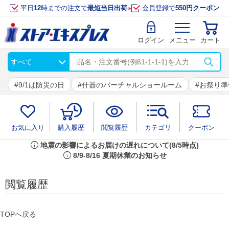
平日
12
時までの注文で
最短当日出荷
※
会員登録で
550円クーポン
ログイン
メニュー
カート
9/1は防災の日
什器のバーチャルショールーム
お祭り準
お気に入り
購入履歴
閲覧履歴
カテゴリ
クーポン
info
地震の影響によるお届けの遅れについて(8/5時点)
info
8/9-8/16 夏期休業のお知らせ
閲覧履歴
TOPへ戻る