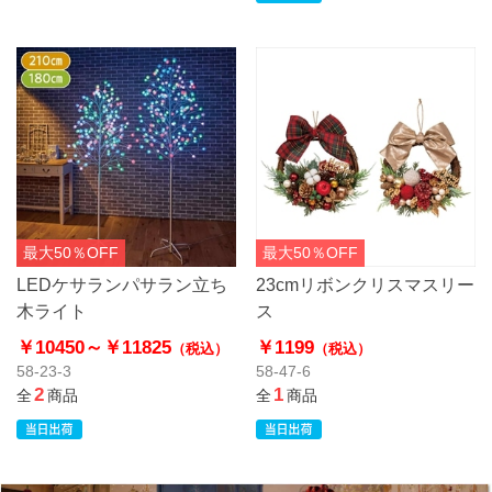
最大50％OFF
最大50％OFF
LEDケサランパサラン立ち
23cmリボンクリスマスリー
木ライト
ス
￥10450～
￥11825
￥1199
（税込）
（税込）
58-23-3
58-47-6
2
1
全
商品
全
商品