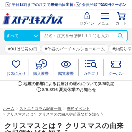
平日
12
時までの注文で
最短当日出荷
※
会員登録で
550円クーポン
ログイン
メニュー
カート
9/1は防災の日
什器のバーチャルショールーム
お祭り準
お気に入り
購入履歴
閲覧履歴
カテゴリ
クーポン
info
地震の影響によるお届けの遅れについて(8/5時点)
info
8/9-8/16 夏期休業のお知らせ
ホーム
>
ストエキコラム記事一覧
>
季節イベント
>
クリスマスとは？ クリスマスの由来や起源などを知ろう
クリスマスとは？ クリスマスの由来