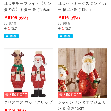
LEDモチーフライト【サン
LEDセラミックスタンド カ
タの森】ギター 高さ39cm
ー 幅11×高さ11cm
￥6105
￥616
（税込）
（税込）
58-87-9
58-96-5
1
1
全
商品
全
商品
最大50％OFF
最大50％OFF
クリスマス ウッドクリップ
シャインサンタオブジェ サ
ンタ 高さ45cm
￥159
（税込）