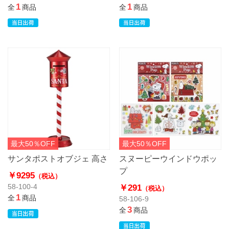
1
1
全
商品
全
商品
最大50％OFF
最大50％OFF
サンタポストオブジェ 高さ
スヌーピーウインドウポッ
プ
￥9295
（税込）
￥291
58-100-4
（税込）
1
全
商品
58-106-9
3
全
商品