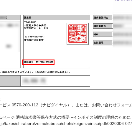
談
ビス 0570-200-112（ナビダイヤル）、または、お問い合わせフォ
ムページ 適格請求書等保存方式の概要 −インボイス制度の理解のために
.jp/taxes/shiraberu/zeimokubetsu/shohi/keigenzeiritsu/pdf/0020006-027