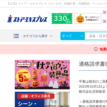
カテゴリから探す
【公式】ストア・エキスプレス（ストエキ）店舗什器・店舗用品・ラッピング
すべて
カテゴリから探す
info
地震
適格請求書
平素は格別のご高
2023年10月1
株式会社店研創意
＜適格請求書発行
弊社は課税事業者