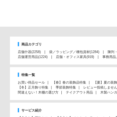
商品カテゴリ
店舗什器
(2258)
袋／ラッピング／梱包資材
(1284)
陳列
店舗運営用品
(1224)
店舗・オフィス家具
(919)
事務用品
特集一覧
お買い得品セール
【春】春の装飾品特集
【夏】夏の装
【冬】正月飾り特集
季節装飾特集
レビュー投稿しませ
間違えない！木棚の選び方
テイクアウト用品
木製ハン
サービス紹介