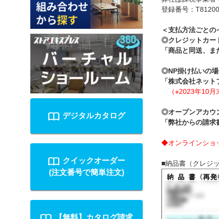
登録番号：T812000
＜支払方法ごとの
◎クレジットカー
「商品と同送、ま
◎NP掛け払いの
「株式会社ネット
（※2023年10
◎オープンアカウ
デジタルカタログ
「弊社からの請求
◆オンラインショ
クイックオーダー
■納品書（クレジ
(注文番号で簡単注文)
【無料】カタログ請求