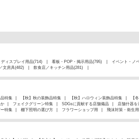
・ディスプレイ用品
(714)
看板・POP・掲示用品
(795)
イベント・ノ
／文房具
(482)
飲食店／キッチン用品
(281)
飾品特集
【秋】秋の装飾品特集
【秋】ハロウィン装飾品特集
【冬
んか
フェイクグリーン特集
SDGsに貢献する店舗備品
店舗什器を
ガー特集
棚下照明の選び方
フラワーショップ用
飛沫対策・衛生用