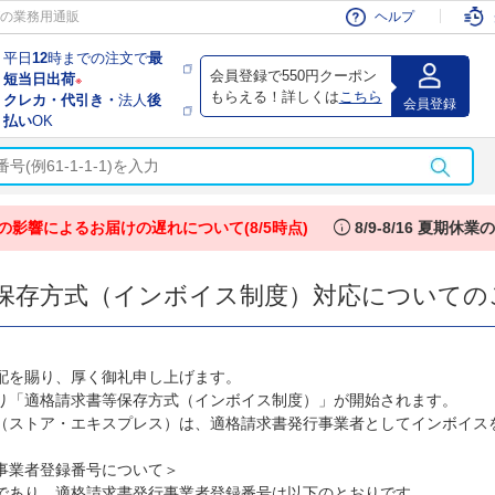
会員
の業務用通販
ヘルプ
平日
12
時までの注文で
最
会員登録で550円クーポン
短当日出荷
※
もらえる！詳しくは
こちら
クレカ・代引き・
法人
後
会員登録
払い
OK
info
の影響によるお届けの遅れについて(8/5時点)
8/9-8/16 夏期休
保存方式（インボイス制度）対応についての
配を賜り、厚く御礼申し上げます。
日より「適格請求書等保存方式（インボイス制度）」が開始されます。
（ストア・エキスプレス）は、適格請求書発行事業者としてインボイス
事業者登録番号について＞
であり、適格請求書発行事業者登録番号は以下のとおりです。