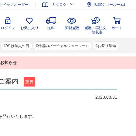
登録
ログイン
お気に入り
送料
閲覧履歴
履歴・再注文
クイックオーダー
カタログ
店舗(ショールーム)
カート
・領収書
ログイン
お気に入り
送料
閲覧履歴
履歴・再注文
カート
・領収書
9/1は防災の日
什器のバーチャルショールーム
お祭り準備
業のお知らせ
ご案内
重要
2023.08.31
を発行いたします。