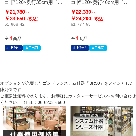
コ 幅120×奥行35cm用〔ス
コ 幅120×奥行40cm用〔ス
トエキオリジナル〕
トエキオリジナル〕
￥21,780～
￥22,330～
￥23,650
￥24,200
（税込）
（税込）
61-808-42
61-777-58
4
4
全
商品
全
商品
オプションが充実したゴンドラシステム什器「BR50」をメインとした
陳列例です。
ご相談は無料で承ります。お気軽にカスタマーサービスへお問い合わせ
ください。（TEL：06-6203-6660）