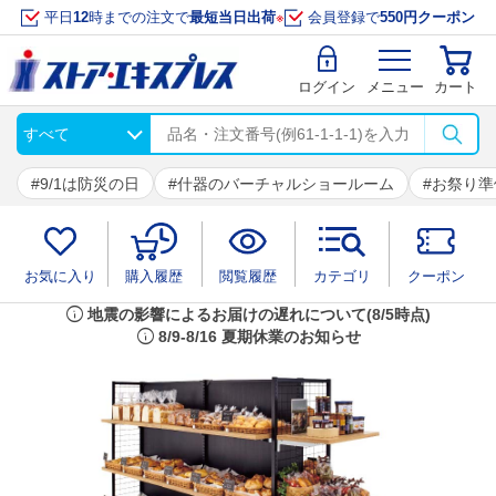
平日
12
時までの注文で
最短当日出荷
※
会員登録で
550円クーポン
ログイン
メニュー
カート
9/1は防災の日
什器のバーチャルショールーム
お祭り準
お気に入り
購入履歴
閲覧履歴
カテゴリ
クーポン
info
地震の影響によるお届けの遅れについて(8/5時点)
info
8/9-8/16 夏期休業のお知らせ