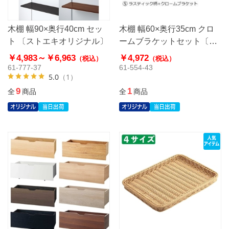
木棚 幅90×奥行40cm セッ
木棚 幅60×奥行35cm クロ
ト 〔ストエキオリジナル〕
ームブラケットセット〔ス
トエキオリジナル〕
￥4,983～
￥6,963
￥4,972
（税込）
（税込）
61-777-37
61-554-43
5.0
（1）
9
1
全
商品
全
商品