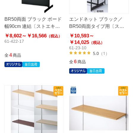
BR50両面 ブラック ボード
エンドネット ブラック／
幅90cm 連結〔ストエキオ
BR50両面タイプ用〔スト
リジナル〕
エキオリジナル〕
￥8,602～
￥16,566
￥10,593～
（税込）
61-422-17
￥14,025
（税込）
61-23-10
5.0
（1）
4
全
商品
6
全
商品