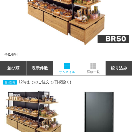
全[
14
件]
並び順
表示件数
絞り込み
サムネイル
詳細一覧
12時までのご注文で(日祝除く)