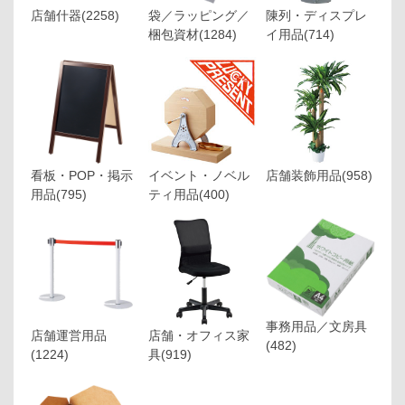
店舗什器
(2258)
袋／ラッピング／
陳列・ディスプレ
梱包資材
(1284)
イ用品
(714)
看板・POP・掲示
イベント・ノベル
店舗装飾用品
(958)
用品
(795)
ティ用品
(400)
事務用品／文房具
店舗運営用品
店舗・オフィス家
(482)
(1224)
具
(919)