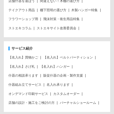
店舗什器を選ぼう
間違えない！木棚の選び方
テイクアウト用品
棚下照明の選び方
木製ハンガー特集
フラワーショップ用
飛沫対策・衛生用品特集
ストエキコラム
ストエキサイト改善委員会
サービス紹介
【名入れ】買物かご
【名入れ】ベルトパーティション
【名入れ】さげ札
【名入れ】ハンガー
什器の相談承ります
販促什器の企画・製作支援
什器組み立てサービス
名入れ承ります
オンデマンド印刷サービス
カスタムオーダー
店舗の設計・施工をご検討の方
バーチャルショールーム