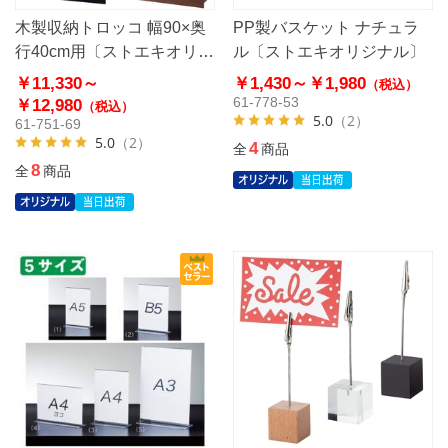
木製収納トロッコ 幅90×奥
PP製バスケット ナチュラ
行40cm用〔ストエキオリジ
ル〔ストエキオリジナル〕
ナル〕
￥11,330～
￥1,430～
￥1,980
（税込）
61-778-53
￥12,980
（税込）
5.0
（2）
61-751-69
5.0
（2）
4
全
商品
8
全
商品