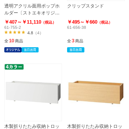
透明アクリル面用ポップホ
クリップスタンド
ルダー〔ストエキオリジナ
ル〕
￥407～
￥11,110
￥495～
￥660
（税込）
（税込）
61-755-2
61-656-38
4.8
（4）
10
3
全
商品
全
商品
木製折りたたみ収納トロッ
木製折りたたみ収納トロッ