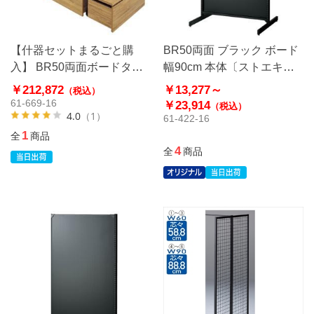
【什器セットまるごと購
BR50両面 ブラック ボード
入】 BR50両面ボードタイ
幅90cm 本体〔ストエキオ
プ2連結+エンドネットセッ
リジナル〕
￥212,872
￥13,277～
（税込）
ト ブラック
61-669-16
￥23,914
（税込）
4.0
（1）
61-422-16
1
全
商品
4
全
商品