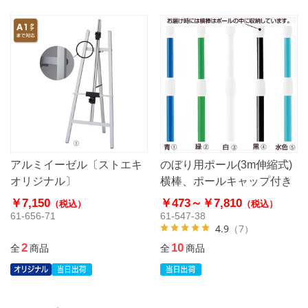
アルミイーゼル〔ストエキ
のぼり用ポール(3m伸縮式)
オリジナル〕
横棒、ポールキャップ付き
￥7,150
￥473～
￥7,810
（税込）
（税込）
61-656-71
61-547-38
4.9
（7）
2
10
全
商品
全
商品