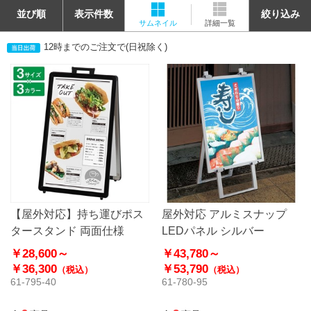
並び順
表示件数
絞り込み
サムネイル
詳細一覧
12時までのご注文で(日祝除く)
【屋外対応】持ち運びポス
屋外対応 アルミスナップ
タースタンド 両面仕様
LEDパネル シルバー
￥28,600～
￥43,780～
￥36,300
￥53,790
（税込）
（税込）
61-795-40
61-780-95