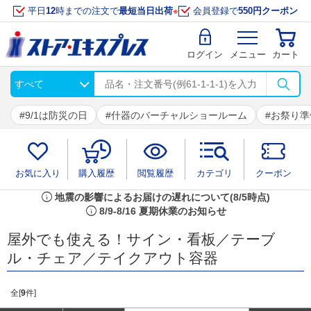
平日
12
時までの注文で
最短当日出荷
※
会員登録で
550円クーポン
ログイン
メニュー
カート
9/1は防災の日
什器のバーチャルショールーム
お祭り準
お気に入り
購入履歴
閲覧履歴
カテゴリ
クーポン
info
地震の影響によるお届けの遅れについて(8/5時点)
info
8/9-8/16 夏期休業のお知らせ
屋外でも使える！サイン・看板／テーブ
ル・チェア／テイクアウト容器
全[
9
件]