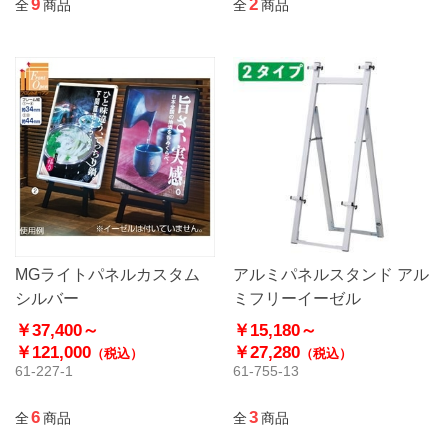
9
2
全
商品
全
商品
MGライトパネルカスタム
アルミパネルスタンド アル
シルバー
ミフリーイーゼル
￥37,400～
￥15,180～
￥121,000
￥27,280
（税込）
（税込）
61-227-1
61-755-13
6
3
全
商品
全
商品