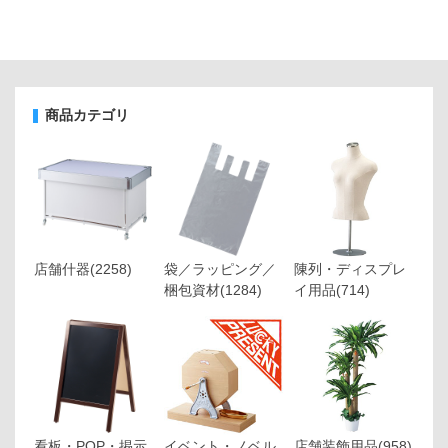
商品カテゴリ
店舗什器
(2258)
袋／ラッピング／
陳列・ディスプレ
梱包資材
(1284)
イ用品
(714)
看板・POP・掲示
イベント・ノベル
店舗装飾用品
(958)