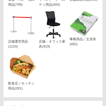
用品
(795)
ティ用品
(400)
事務用品／文房具
店舗運営用品
店舗・オフィス家
(482)
(1224)
具
(919)
飲食店／キッチン
用品
(281)