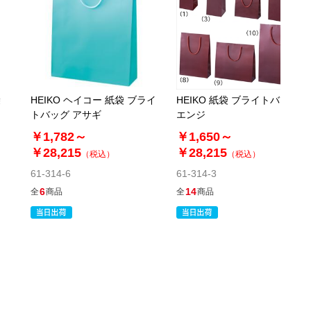
税抜 ￥1,650 /単価
￥36.30
￥1,815
カートに入れる
在庫あり〇
当日出荷
袋
HEIKO ヘイコー 紙袋 ブライ
HEIKO 紙袋 ブライトバッグ
トバッグ アサギ
エンジ
※日祝除く12時まで
￥1,782～
￥1,650～
￥28,215
61-800-86-9
￥28,215
（税込）
（税込）
(10). 32×11.5×32cm(50枚)
61-314-6
61-314-3
6
14
全
商品
全
商品
税抜 ￥1,000 /単価
￥22.00
￥1,100
カートに入れる
在庫あり〇
当日出荷
※日祝除く12時まで