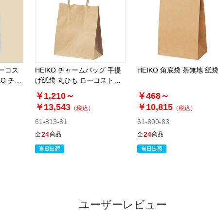
ローコス
HEIKO チャームバッグ 手提
HEIKO 角底袋 茶無地 紙
KO チャ
げ紙袋 丸ひも ローコストタ
イプ 茶無地
￥1,210～
￥468～
￥13,543
￥10,815
（税込）
（税込）
61-813-81
61-800-83
24
24
全
商品
全
商品
ユーザーレビュー