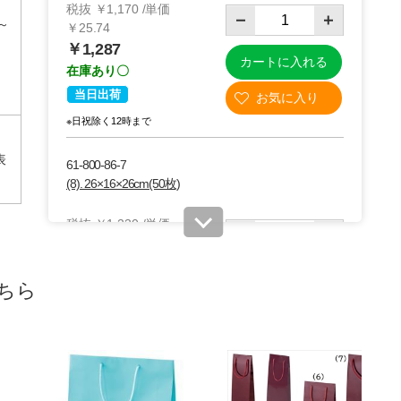
税抜 ￥1,170 /単価
)～
￥25.74
￥1,287
カートに入れる
在庫あり〇
当日出荷
※日祝除く12時まで
表
61-800-86-7
(8). 26×16×26cm(50枚)
税抜 ￥1,230 /単価
￥27.06
￥1,353
カートに入れる
在庫あり〇
ちら
当日出荷
※日祝除く12時まで
61-800-86-8
(9). 30×21×37cm(50枚)