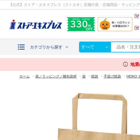
カテゴリから探す
【公式】ストア・エキスプレス（ストエキ）店舗什器・店舗用品・ラッピング
すべて
カテゴリから探す
info
地震
>
>
>
>
>
ホーム
袋／ラッピング／梱包資材
袋
紙袋
手提げ紙袋
HEIK