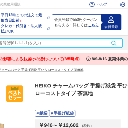
会員
の業務用通販
ヘルプ
平日
12
時までの注文で
最
会員登録で550円クーポン
短当日出荷
※
もらえる！詳しくは
こちら
クレカ・代引き・
法人
後
会員登録
払い
OK
info
の影響によるお届けの遅れについて(8/5時点)
8/9-8/16 夏期休
O チャームバッグ 手提げ紙袋 平ひも ローコストタイプ 茶無地
HEIKO チャームバッグ 手提げ紙袋 平
ローコストタイプ 茶無地
紙袋
手提げ紙袋
￥946～￥12,602
（税込）