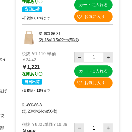
在庫あり〇
カートに入れる
当日出荷
※日祝除く12時まで
61-800-86-31
(2). 18×10.5×22cm(50枚)
税抜 ￥1,110 /単価
タイ
￥24.42
￥1,221
カートに入れる
在庫あり〇
当日出荷
(4)22×12×31cm
提げ
※日祝除く12時まで
61-800-86-3
(3). 20×9×24cm(50枚)
紙袋
税抜 ￥880 /単価￥19.36
上部
￥968