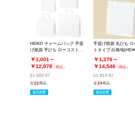
HEIKO チャームバッグ 手提
手提げ紙袋 丸ひも 
げ紙袋 平ひも ローコストタ
トタイプ 白無地(HEI
イプ 白無地
ームバッグ)
￥1,001～
￥1,276～
￥12,978
￥14,546
（税込）
（税込）
61-800-87
61-813-82
22
24
全
商品
全
商品