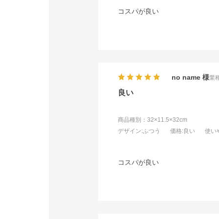
コスパが良い
no name
業種
良い
商品種別：32×11.5×32cm
デザイン
:ふつう
価格
:良い
使い
コスパが良い