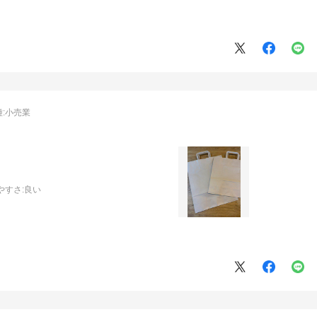
:
小売業
やすさ
:良い