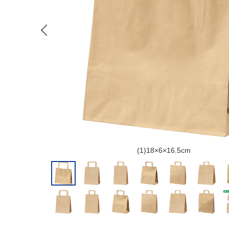
(1)18×6×16.5cm