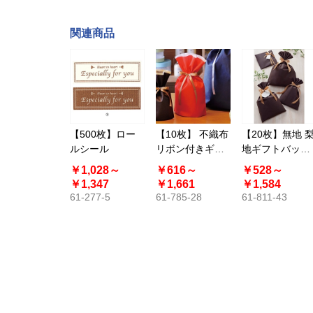
関連商品
【500枚】ロー
【10枚】 不織布
【20枚】無地 
ルシール
リボン付きギフ
地ギフトバッグ
トバッグ レッド
ブラウン ソフト
￥1,028～
￥616～
￥528～
巾着 底マチ付き
型〔ストエキオ
￥1,347
￥1,661
￥1,584
リジナル〕
61-277-5
61-785-28
61-811-43