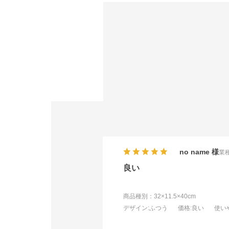
no name
業種
良い
商品種別：32×11.5×40cm
デザイン
:ふつう
価格
:良い
使い