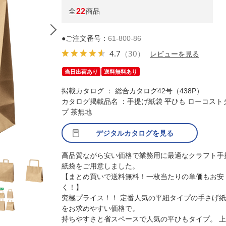
全
22
商品
●ご注文番号：
61-800-86
4.7
（30）
レビューを見る
当日出荷あり
送料無料あり
掲載カタログ ： 総合カタログ42号（438P）
カタログ掲載品名 ：手提げ紙袋 平ひも ローコスト
プ 茶無地
デジタルカタログを見る
(2)18×10.5×22cm
高品質ながら安い価格で業務用に最適なクラフト手
紙袋をご用意しました。
【まとめ買いで送料無料！一枚当たりの単価もお安
く！】
究極プライス！！ 定番人気の平紐タイプの手さげ
をお求めやすい価格で。
持ちやすさと省スペースで人気の平ひもタイプ。 