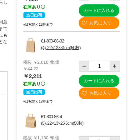
らし
在庫あり〇
カートに入れる
当日出荷
用意
※日祝除く12時まで
まで
にも
61-800-86-32
とな
(4). 22×12×31cm(50枚)
税抜 ￥2,010 /単価
￥44.22
￥2,211
カートに入れる
在庫あり〇
当日出荷
※日祝除く12時まで
61-800-86-4
(5). 22×13×25.5cm(50枚)
税抜 ￥1,130 /単価