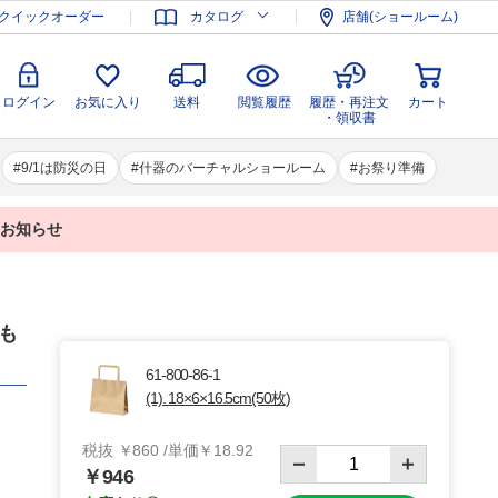
登録
ログイン
お気に入り
送料
閲覧履歴
履歴・再注文
クイックオーダー
カタログ
店舗(ショールーム)
カート
・領収書
ログイン
お気に入り
送料
閲覧履歴
履歴・再注文
カート
・領収書
9/1は防災の日
什器のバーチャルショールーム
お祭り準備
業のお知らせ
ひも
61-800-86-1
(1). 18×6×16.5cm(50枚)
税抜 ￥860 /単価￥18.92
￥946