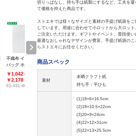
切りっぱなし、持ち手は紙製にするなど、工夫を凝
て価格を抑えた商品です。
ストエキでは様々なサイズと素材の手提げ紙袋をご
しています。用途に合わせて小ロットから大ロット
ご注文いただけます。ギフトやイベント、普段使い
最適なおしゃれなデザインが豊富。手提げ紙袋のこ
らストエキにお任せください。
梨
不織布 インナー
【50枚】紙袋用
【50枚】ローコ
商品スペック
バッグ ホワイト
雨カバー
スト雨カバー バ
イオマス10％配
￥1,042～
￥825～
￥627～
未晒クラフト紙
合
￥2,178
￥1,683
￥1,874
素材
持ち手：平ひも
61-431-40
61-312-14
61-802-77
(1)18×6×16.5cm
(2)18×10.5×22cm
(3)20×9×24cm
(4)22×12×31cm
(5)22×13×25.5cm