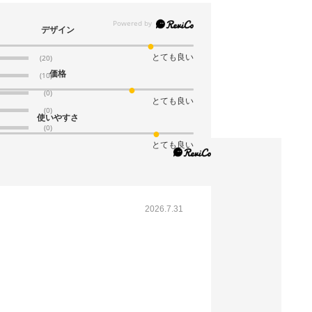
61-800-86-10
(11). 32×11.5×40cm(50枚)
デザイン
税抜 ￥1,140 /単価
とても良い
(20)
￥25.08
価格
(10)
￥1,254
(0)
カートに入れる
とても良い
在庫あり〇
(0)
使いやすさ
当日出荷
(0)
※日祝除く12時まで
とても良い
61-800-86-11
(12). 18×6×16.5cm(400枚)
2026.7.31
税抜 ￥6,536 /単価
￥17.98
￥7,189
カートに入れる
08月21日頃の出荷
送料無料
別送