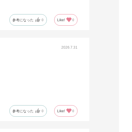
61-800-86-33
(13). 18×10.5×22cm(300枚)
参考になった
0
Like!
0
税抜 ￥6,327 /単価
￥23.20
￥6,959
カートに入れる
2026.7.31
08月21日頃の出荷
送料無料
別送
61-800-86-13
(14). 20×9×24cm(300枚)
税抜 ￥5,016 /単価
￥18.39
￥5,517
参考になった
0
Like!
0
カートに入れる
08月21日頃の出荷
送料無料
別送